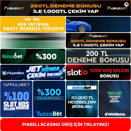
×
PIABELLACASINO GİRİŞ İÇİN TIKLAYINIZ!