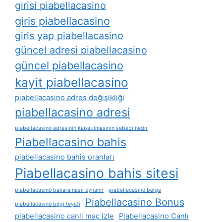
girisi piabellacasino
giris piabellacasino
giris yap piabellacasino
güncel adresi piabellacasino
güncel piabellacasino
kayit piabellacasino
piabellacasino adres değişikliği
piabellacasino adresi
piabellacasino adresinin kapatılmasının sebebi nedir
Piabellacasino bahis
piabellacasino bahis oranları
Piabellacasino bahis sitesi
piabellacasino bakara nasıl oynanır
piabellacasino belge
Piabellacasino Bonus
piabellacasino bilgi teyidi
piabellacasino canli maç izle
Piabellacasino Canlı