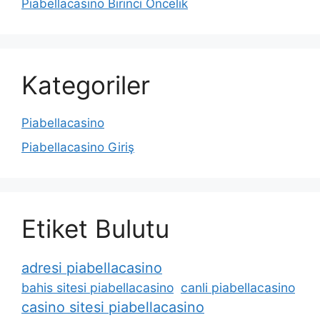
Piabellacasino Birinci Öncelik
Kategoriler
Piabellacasino
Piabellacasino Giriş
Etiket Bulutu
adresi piabellacasino
bahis sitesi piabellacasino
canli piabellacasino
casino sitesi piabellacasino