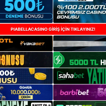
PIABELLACASINO GİRİŞ İÇİN TIKLAYINIZ!