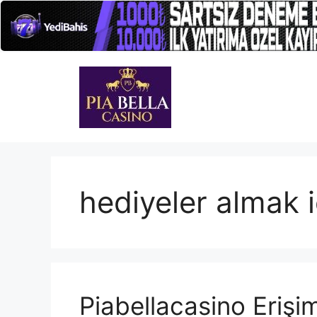
İçeriğe
atla
hediyeler almak i
Piabellacasino Erişi