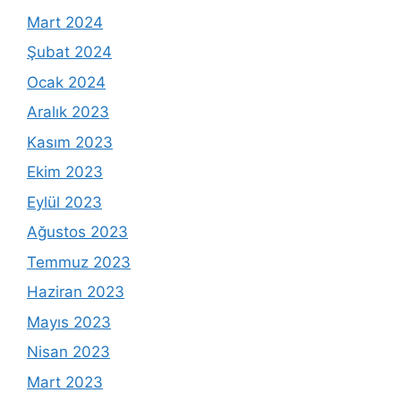
Mart 2024
Şubat 2024
Ocak 2024
Aralık 2023
Kasım 2023
Ekim 2023
Eylül 2023
Ağustos 2023
Temmuz 2023
Haziran 2023
Mayıs 2023
Nisan 2023
Mart 2023