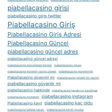
piabellacasino casino yararlanın
piabellacasino en çok oynanan oyunlar
piabellacasino girisi
piabellacasino giris twitter
Piabellacasino Giriş
Piabellacasino Giriş Adresi
Piabellacasino Güncel
piabellacasino güncel adres
piabellacasino güncel adresi
piabellacasino güncellenen bilgiler
piabellacasino güven
piabellacasino güvenilir casino siteleri
piabellacasino güvenilirliği
Piabellacasino güvenilir mi
piabellacasino güvenli bir casino
piabellacasino güvenlir mi
piabellacasino hakkında
piabellacasino hesabınızı kapatmak
piabellacasino instagram
piabellacasino hizmetleri
piabellacasino kaç oldu
Piabellacasino kayıt
piabellacasino kefalet parası
piabellacasino keyifli oyunlar