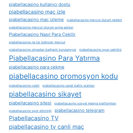
piabellacasino kullanıcı dostu
piabellacasino maç izle
piabellacasino maç izleme
piabellacasino mevcut durum nedeni
piabellacasino mevcut oturum açma adresi
Piabellacasino Nasıl Para Çekilir
piabellacasino ne tür bahisler mevcut
piabellacasino olmadan bağlantı kurulamıyor
piabellacasino oyun sektörü
Piabellacasino Para Yatırma
piabellacasino para çekme
piabellacasino promosyon kodu
piabellacasino ruleti
piabellacasino sanal bahis oranları
piabellacasino sikayet
piabellacasino sitesi
piabellacasino sosyal medya platformları
piabellacasino telegram
piabellacasino spor etkinliği
Piabellacasino TV
piabellacasino tv canli maç