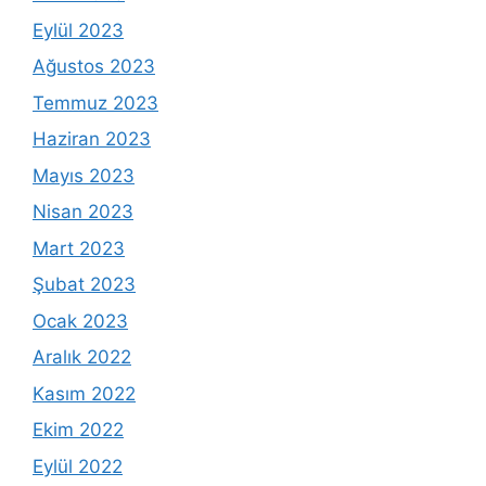
Eylül 2023
Ağustos 2023
Temmuz 2023
Haziran 2023
Mayıs 2023
Nisan 2023
Mart 2023
Şubat 2023
Ocak 2023
Aralık 2022
Kasım 2022
Ekim 2022
Eylül 2022