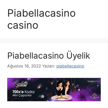
Piabellacasino
casino
Piabellacasino Üyelik
Ağustos 16, 2022
Yazarı:
piabellacasino