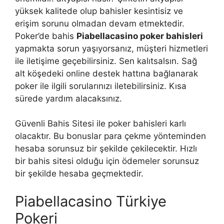
yüksek kalitede olup bahisler kesintisiz ve
erişim sorunu olmadan devam etmektedir.
Poker’de bahis
Piabellacasino poker bahisleri
yapmakta sorun yaşıyorsanız, müşteri hizmetleri
ile iletişime geçebilirsiniz. Sen kalıtsalsın. Sağ
alt köşedeki online destek hattına bağlanarak
poker ile ilgili sorularınızı iletebilirsiniz. Kısa
sürede yardım alacaksınız.
Güvenli Bahis Sitesi ile poker bahisleri karlı
olacaktır. Bu bonuslar para çekme yönteminden
hesaba sorunsuz bir şekilde çekilecektir. Hızlı
bir bahis sitesi olduğu için ödemeler sorunsuz
bir şekilde hesaba geçmektedir.
Piabellacasino Türkiye
Pokeri