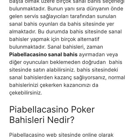
başta olmak üzere birçok sanal bahis seçeneği
bulunmaktadır. Bunun yanı sıra dünyanın önde
gelen servis sağlayıcıları tarafından sunulan
sanal bahis oyunları da bahis sitesinde yer
almaktadır. Bu durumda bahis sitesinde sanal
bahisler yapmak için birçok alternatif
bulunmaktadır. Sanal bahisleri, zaman
Piabellacasino sanal bahis
ayırmadan veya
diğer oyuncuları beklemeden doğrudan bahis
sitesinde satın alabilirsiniz. bahis sitesindeki
sanal bahislerden kazanç sağlıyorsanız, normal
bahislerinizi çekerken kazancınızı da
çekebilirsiniz.
Piabellacasino Poker
Bahisleri Nedir?
Piabellacasino web sitesinde online olarak