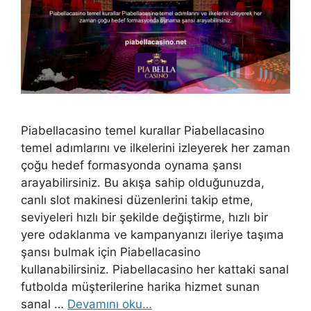
Piabellacasino temel kurallar Piabellacasino
temel adımlarını ve ilkelerini izleyerek her zaman
çoğu hedef formasyonda oynama şansı
arayabilirsiniz. Bu akışa sahip olduğunuzda,
canlı slot makinesi düzenlerini takip etme,
seviyeleri hızlı bir şekilde değiştirme, hızlı bir
yere odaklanma ve kampanyanızı ileriye taşıma
şansı bulmak için Piabellacasino
kullanabilirsiniz. Piabellacasino her kattaki sanal
futbolda müşterilerine harika hizmet sunan
sanal …
Devamını oku…