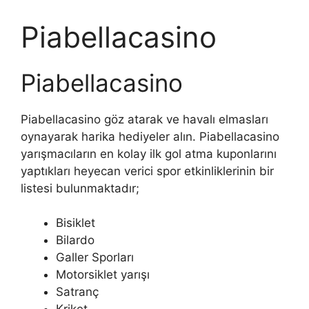
Piabellacasino
Piabellacasino
Piabellacasino göz atarak ve havalı elmasları
oynayarak harika hediyeler alın. Piabellacasino
yarışmacıların en kolay ilk gol atma kuponlarını
yaptıkları heyecan verici spor etkinliklerinin bir
listesi bulunmaktadır;
Bisiklet
Bilardo
Galler Sporları
Motorsiklet yarışı
Satranç