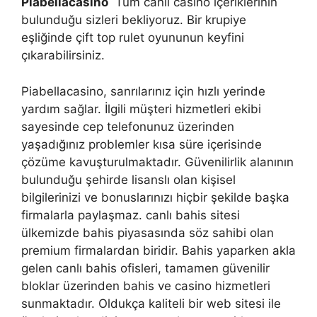
Piabellacasino
Tüm canlı casino içeriklerinin
bulunduğu sizleri bekliyoruz. Bir krupiye
eşliğinde çift top rulet oyununun keyfini
çıkarabilirsiniz.
Piabellacasino, sanrılarınız için hızlı yerinde
yardım sağlar. İlgili müşteri hizmetleri ekibi
sayesinde cep telefonunuz üzerinden
yaşadığınız problemler kısa süre içerisinde
çözüme kavuşturulmaktadır. Güvenilirlik alanının
bulunduğu şehirde lisanslı olan kişisel
bilgilerinizi ve bonuslarınızı hiçbir şekilde başka
firmalarla paylaşmaz. canlı bahis sitesi
ülkemizde bahis piyasasında söz sahibi olan
premium firmalardan biridir. Bahis yaparken akla
gelen canlı bahis ofisleri, tamamen güvenilir
bloklar üzerinden bahis ve casino hizmetleri
sunmaktadır. Oldukça kaliteli bir web sitesi ile