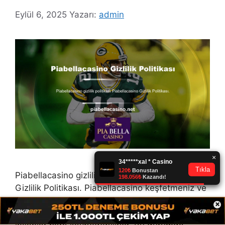
Eylül 6, 2025
Yazarı:
admin
Piabellacasino gizlilik politikası Piabellacasino
Gizlilik Politikası. Piabellacasino keşfetmeniz ve
tadını çıkarmanız için birçok seçeneği var.
×
Bazen, aslında oyundayken spora bahis yapan