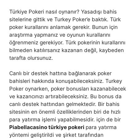
Türkiye Pokeri nasıl oynanır? Yasadışı bahis
sitelerine gittik ve Turkey Poker’e baktık. Türk
poker kurallarını anlamak gerekir. Bunun için
araştırma yapmanız ve oyunun kurallarını
öğrenmeniz gerekiyor. Türk pokerinin kurallarını
bilmeden katılırsanız kazanan değil, kaybeden
tarafta olursunuz.
Canlı bir destek hattına bağlanarak poker
bahisleri hakkında konuşabileceksiniz. Turkey
Poker oynarken, poker bonusları kazanabilecek
ve kazancınızı artırabileceksiniz. Bu bonus da
canlı destek hattından gelmektedir. Bir bahis
sitesinin en önemli özelliklerinden biri de hızlı
para yatırma işlemi yapabilmesidir. için de bir
Piabellacasino türkiye pokeri
para yatırma
yöntemi geliştirildi ve şirket tarafından