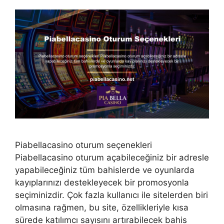
Piabellacasino oturum seçenekleri
Piabellacasino oturum açabileceğiniz bir adresle
yapabileceğiniz tüm bahislerde ve oyunlarda
kayıplarınızı destekleyecek bir promosyonla
seçiminizdir. Çok fazla kullanıcı ile sitelerden biri
olmasına rağmen, bu site, özellikleriyle kısa
sürede katılımcı sayısını artırabilecek bahis