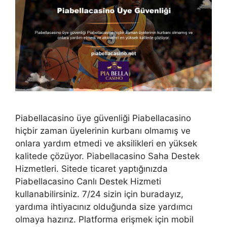
Piabellacasino üye güvenliği Piabellacasino
hiçbir zaman üyelerinin kurbanı olmamış ve
onlara yardım etmedi ve aksilikleri en yüksek
kalitede çözüyor. Piabellacasino Saha Destek
Hizmetleri. Sitede ticaret yaptığınızda
Piabellacasino Canlı Destek Hizmeti
kullanabilirsiniz. 7/24 sizin için buradayız,
yardıma ihtiyacınız olduğunda size yardımcı
olmaya hazırız. Platforma erişmek için mobil