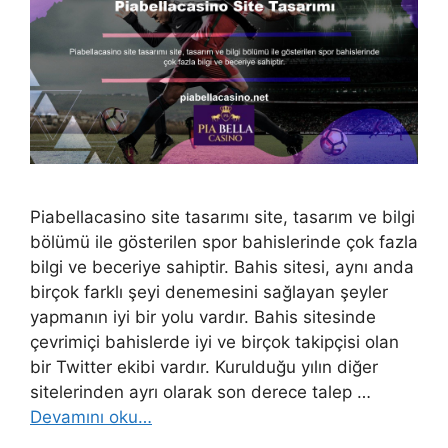
Piabellacasino site tasarımı site, tasarım ve bilgi
bölümü ile gösterilen spor bahislerinde çok fazla
bilgi ve beceriye sahiptir. Bahis sitesi, aynı anda
birçok farklı şeyi denemesini sağlayan şeyler
yapmanın iyi bir yolu vardır. Bahis sitesinde
çevrimiçi bahislerde iyi ve birçok takipçisi olan
bir Twitter ekibi vardır. Kurulduğu yılın diğer
sitelerinden ayrı olarak son derece talep …
Devamını oku…