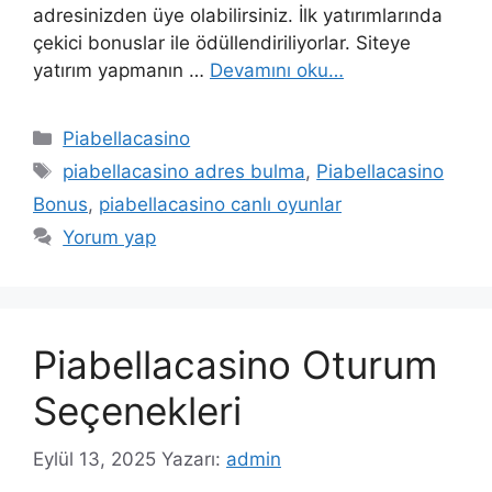
adresinizden üye olabilirsiniz. İlk yatırımlarında
çekici bonuslar ile ödüllendiriliyorlar. Siteye
yatırım yapmanın …
Devamını oku…
Kategoriler
Piabellacasino
Etiketler
piabellacasino adres bulma
,
Piabellacasino
Bonus
,
piabellacasino canlı oyunlar
Yorum yap
Piabellacasino Oturum
Seçenekleri
Eylül 13, 2025
Yazarı:
admin