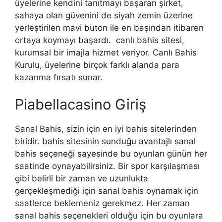
üyelerine kendini tanıtmayı başaran şirket,
sahaya olan güvenini de siyah zemin üzerine
yerleştirilen mavi buton ile en başından itibaren
ortaya koymayı başardı. canlı bahis sitesi,
kurumsal bir imajla hizmet veriyor. Canlı Bahis
Kurulu, üyelerine birçok farklı alanda para
kazanma fırsatı sunar.
Piabellacasino Giriş
Sanal Bahis, sizin için en iyi bahis sitelerinden
biridir. bahis sitesinin sunduğu avantajlı sanal
bahis seçeneği sayesinde bu oyunları günün her
saatinde oynayabilirsiniz. Bir spor karşılaşması
gibi belirli bir zaman ve uzunlukta
gerçekleşmediği için sanal bahis oynamak için
saatlerce beklemeniz gerekmez. Her zaman
sanal bahis seçenekleri olduğu için bu oyunlara