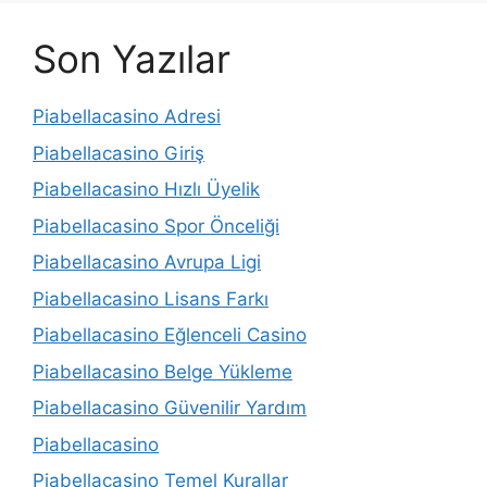
Son Yazılar
Piabellacasino Adresi
Piabellacasino Giriş
Piabellacasino Hızlı Üyelik
Piabellacasino Spor Önceliği
Piabellacasino Avrupa Ligi
Piabellacasino Lisans Farkı
Piabellacasino Eğlenceli Casino
Piabellacasino Belge Yükleme
Piabellacasino Güvenilir Yardım
Piabellacasino
Piabellacasino Temel Kurallar