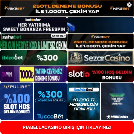
×
PIABELLACASINO GİRİŞ İÇİN TIKLAYINIZ!