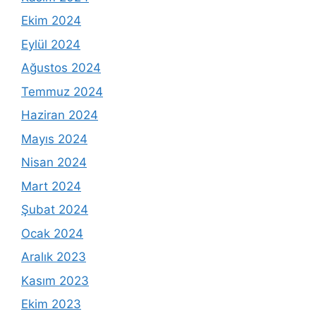
Ekim 2024
Eylül 2024
Ağustos 2024
Temmuz 2024
Haziran 2024
Mayıs 2024
Nisan 2024
Mart 2024
Şubat 2024
Ocak 2024
Aralık 2023
Kasım 2023
Ekim 2023