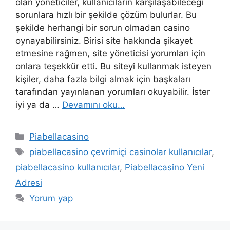
olan yöneticiler, kullanıcıların karşılaşabileceği
sorunlara hızlı bir şekilde çözüm bulurlar. Bu
şekilde herhangi bir sorun olmadan casino
oynayabilirsiniz. Birisi site hakkında şikayet
etmesine rağmen, site yöneticisi yorumları için
onlara teşekkür etti. Bu siteyi kullanmak isteyen
kişiler, daha fazla bilgi almak için başkaları
tarafından yayınlanan yorumları okuyabilir. İster
iyi ya da …
Devamını oku…
Kategoriler
Piabellacasino
Etiketler
piabellacasino çevrimiçi casinolar kullanıcılar
,
piabellacasino kullanıcılar
,
Piabellacasino Yeni
Adresi
Yorum yap