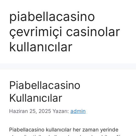
piabellacasino
çevrimiçi casinolar
kullanıcılar
Piabellacasino
Kullanıcılar
Haziran 25, 2025
Yazarı:
admin
Piabellacasino kullanıcılar her zaman yerinde