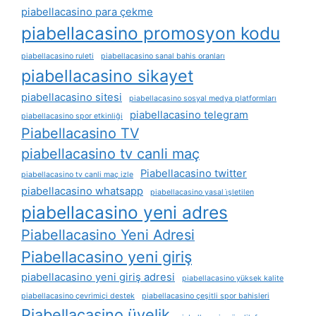
piabellacasino para çekme
piabellacasino promosyon kodu
piabellacasino ruleti
piabellacasino sanal bahis oranları
piabellacasino sikayet
piabellacasino sitesi
piabellacasino sosyal medya platformları
piabellacasino telegram
piabellacasino spor etkinliği
Piabellacasino TV
piabellacasino tv canli maç
Piabellacasino twitter
piabellacasino tv canli maç izle
piabellacasino whatsapp
piabellacasino yasal i̇şletilen
piabellacasino yeni adres
Piabellacasino Yeni Adresi
Piabellacasino yeni giriş
piabellacasino yeni giriş adresi
piabellacasino yüksek kalite
piabellacasino çevrimiçi destek
piabellacasino çeşitli spor bahisleri
Piabellacasino üyelik