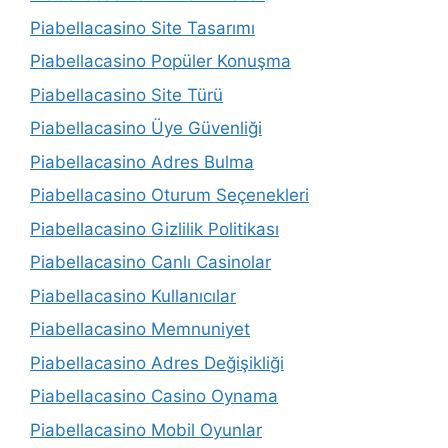
Piabellacasino Site Tasarımı
Piabellacasino Popüler Konuşma
Piabellacasino Site Türü
Piabellacasino Üye Güvenliği
Piabellacasino Adres Bulma
Piabellacasino Oturum Seçenekleri
Piabellacasino Gizlilik Politikası
Piabellacasino Canlı Casinolar
Piabellacasino Kullanıcılar
Piabellacasino Memnuniyet
Piabellacasino Adres Değişikliği
Piabellacasino Casino Oynama
Piabellacasino Mobil Oyunlar