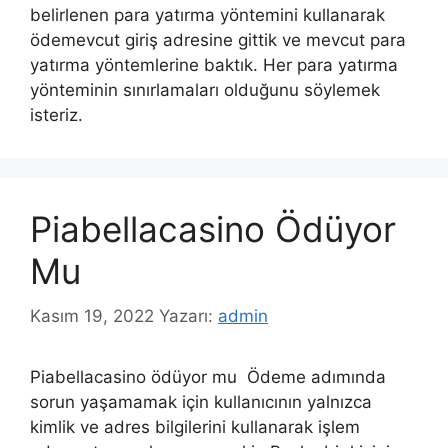
belirlenen para yatırma yöntemini kullanarak
ödemevcut giriş adresine gittik ve mevcut para
yatırma yöntemlerine baktık. Her para yatırma
yönteminin sınırlamaları olduğunu söylemek
isteriz.
Piabellacasino Ödüyor
Mu
Kasım 19, 2022
Yazarı:
admin
Piabellacasino ödüyor mu Ödeme adımında
sorun yaşamamak için kullanıcının yalnızca
kimlik ve adres bilgilerini kullanarak işlem