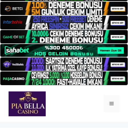
İçeriğe
atla
Menü