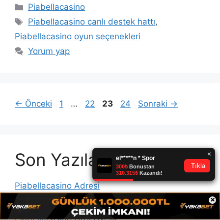
Kategoriler
Piabellacasino
Etiketler
Piabellacasino canlı destek hattı
,
Piabellacasino oyun seçenekleri
Yorum yap
Yazı
Sayfa
Sayfa
Sayfa
Sayfa
←
Önceki
1
…
22
23
24
Sonraki
→
dolaşımı
Son Yazılar
Piabellacasino Adresi
×
Piabellacasino Giriş
Piabellacasino Hızlı Üyelik