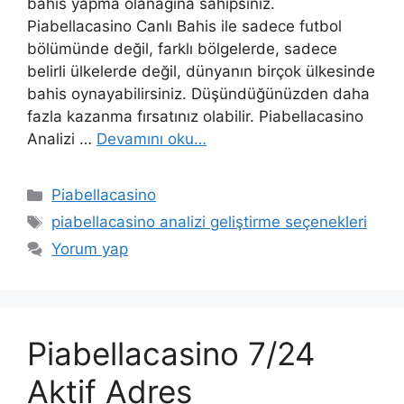
bahis yapma olanağına sahipsiniz.
Piabellacasino Canlı Bahis ile sadece futbol
bölümünde değil, farklı bölgelerde, sadece
belirli ülkelerde değil, dünyanın birçok ülkesinde
bahis oynayabilirsiniz. Düşündüğünüzden daha
fazla kazanma fırsatınız olabilir. Piabellacasino
Analizi …
Devamını oku…
Kategoriler
Piabellacasino
Etiketler
piabellacasino analizi geliştirme seçenekleri
Yorum yap
Piabellacasino 7/24
Aktif Adres