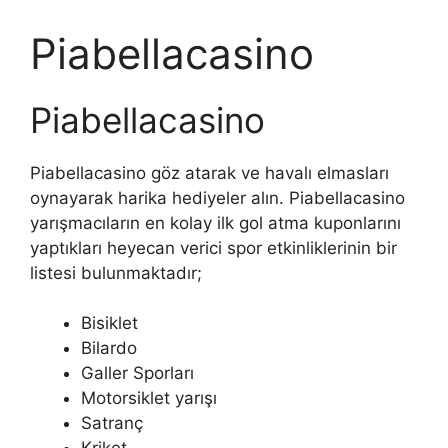
Piabellacasino
Piabellacasino
Piabellacasino göz atarak ve havalı elmasları
oynayarak harika hediyeler alın. Piabellacasino
yarışmacıların en kolay ilk gol atma kuponlarını
yaptıkları heyecan verici spor etkinliklerinin bir
listesi bulunmaktadır;
Bisiklet
Bilardo
Galler Sporları
Motorsiklet yarışı
Satranç