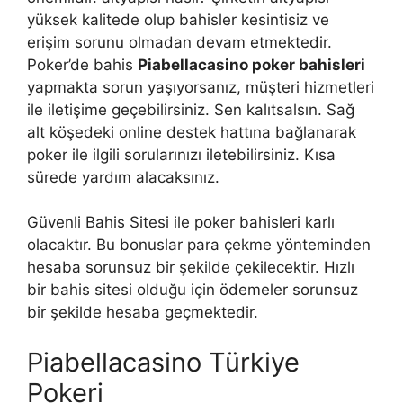
yüksek kalitede olup bahisler kesintisiz ve
erişim sorunu olmadan devam etmektedir.
Poker’de bahis
Piabellacasino poker bahisleri
yapmakta sorun yaşıyorsanız, müşteri hizmetleri
ile iletişime geçebilirsiniz. Sen kalıtsalsın. Sağ
alt köşedeki online destek hattına bağlanarak
poker ile ilgili sorularınızı iletebilirsiniz. Kısa
sürede yardım alacaksınız.
Güvenli Bahis Sitesi ile poker bahisleri karlı
olacaktır. Bu bonuslar para çekme yönteminden
hesaba sorunsuz bir şekilde çekilecektir. Hızlı
bir bahis sitesi olduğu için ödemeler sorunsuz
bir şekilde hesaba geçmektedir.
Piabellacasino Türkiye
Pokeri