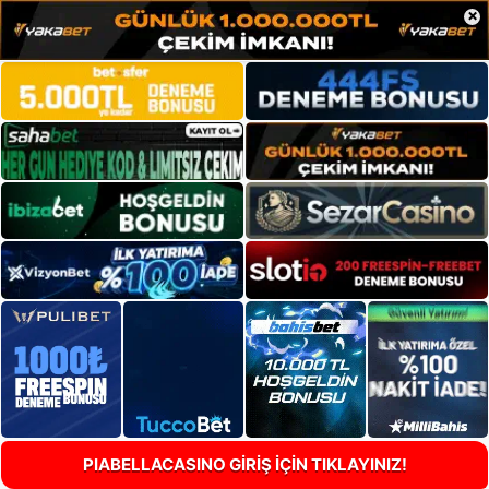
×
PIABELLACASINO GİRİŞ İÇİN TIKLAYINIZ!