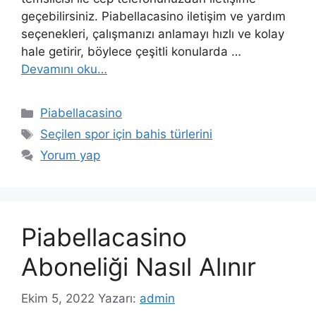
geçebilirsiniz. Piabellacasino iletişim ve yardım
seçenekleri, çalışmanızı anlamayı hızlı ve kolay
hale getirir, böylece çeşitli konularda …
Devamını oku…
Kategoriler
Piabellacasino
Etiketler
Seçilen spor için bahis türlerini
Yorum yap
Piabellacasino
Aboneliği Nasıl Alınır
Ekim 5, 2022
Yazarı:
admin