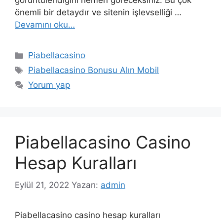
görüntülendiğini hemen göreceksiniz. Bu çok
önemli bir detaydır ve sitenin işlevselliği …
Devamını oku…
Kategoriler
Piabellacasino
Etiketler
Piabellacasino Bonusu Alın Mobil
Yorum yap
Piabellacasino Casino
Hesap Kuralları
Eylül 21, 2022
Yazarı:
admin
Piabellacasino casino hesap kuralları