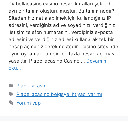
Piabellacasino casino hesap kuralları şeklinde
ayrı bir tanım oluşturulmuştur. Bu tanım nedir?
Siteden hizmet alabilmek için kullandığınız IP
adresini, verdiğiniz ad ve soyadınızı, verdiğiniz
iletişim telefon numarasını, verdiğiniz e-posta
adresini ve verdiğiniz adresi kullanarak tek bir
hesap açmanız gerekmektedir. Casino sitesinde
oyun oynamak için birden fazla hesap açılması
yasaktır. Piabellacasino Casino …
Devamını
oku…
Kategoriler
Piabellacasino
Etiketler
Piabellacasino belgeye ihtiyacı var mı
Yorum yap