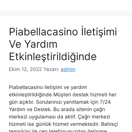
Piabellacasino İletişimi
Ve Yardım
Etkinleştirildiğinde
Ekim 12, 2022
Yazarı:
admin
Piabellacasino iletişimi ve yardım
etkinleştirildiğinde Müşteri destek hizmeti her
gün açıktır. Sorularınızı yanıtlamak için 7/24
Yardım ve Destek. Bu arada sitenin çağrı
merkezi uygulaması da aktif. Çağrı merkezi
hizmeti ise günlük hizmet vermektedir. Bahisçi
temsilcisi ile cep telefonunuzdan iletişime