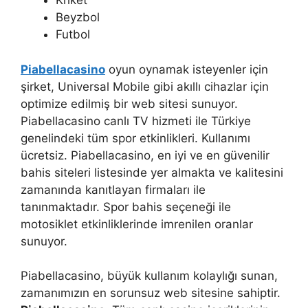
Kriket
Beyzbol
Futbol
Piabellacasino
oyun oynamak isteyenler için
şirket, Universal Mobile gibi akıllı cihazlar için
optimize edilmiş bir web sitesi sunuyor.
Piabellacasino canlı TV hizmeti ile Türkiye
genelindeki tüm spor etkinlikleri. Kullanımı
ücretsiz. Piabellacasino, en iyi ve en güvenilir
bahis siteleri listesinde yer almakta ve kalitesini
zamanında kanıtlayan firmaları ile
tanınmaktadır. Spor bahis seçeneği ile
motosiklet etkinliklerinde imrenilen oranlar
sunuyor.
Piabellacasino, büyük kullanım kolaylığı sunan,
zamanımızın en sorunsuz web sitesine sahiptir.