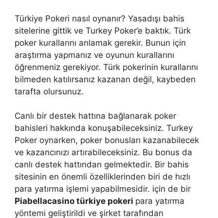
Türkiye Pokeri nasıl oynanır? Yasadışı bahis
sitelerine gittik ve Turkey Poker’e baktık. Türk
poker kurallarını anlamak gerekir. Bunun için
araştırma yapmanız ve oyunun kurallarını
öğrenmeniz gerekiyor. Türk pokerinin kurallarını
bilmeden katılırsanız kazanan değil, kaybeden
tarafta olursunuz.
Canlı bir destek hattına bağlanarak poker
bahisleri hakkında konuşabileceksiniz. Turkey
Poker oynarken, poker bonusları kazanabilecek
ve kazancınızı artırabileceksiniz. Bu bonus da
canlı destek hattından gelmektedir. Bir bahis
sitesinin en önemli özelliklerinden biri de hızlı
para yatırma işlemi yapabilmesidir. için de bir
Piabellacasino türkiye pokeri
para yatırma
yöntemi geliştirildi ve şirket tarafından