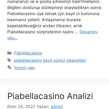
numaranızı ve e-posta adresinizi belirtmelisiniz.
Bilgileri doldurup sözleşmeyi onayladıktan sonra
Piabellacasino üye olmak için kayıt ol butonuna
basmanız yeterli. Anlaşmanızı burada
kapatabileceğiniz andan itibaren, artık
Piabellacasino sürprizlerinin tadını …
Devamını
oku…
Kategoriler
Piabellacasino
Etiketler
piabellacasino kayıt süreci şikayetleri
Yorum yap
Piabellacasino Analizi
Ekim 29, 2022
Yazarı:
admin