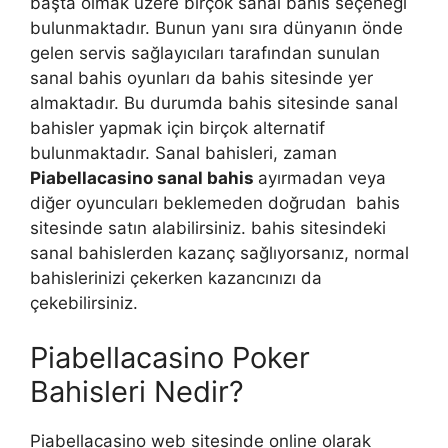
başta olmak üzere birçok sanal bahis seçeneği
bulunmaktadır. Bunun yanı sıra dünyanın önde
gelen servis sağlayıcıları tarafından sunulan
sanal bahis oyunları da bahis sitesinde yer
almaktadır. Bu durumda bahis sitesinde sanal
bahisler yapmak için birçok alternatif
bulunmaktadır. Sanal bahisleri, zaman
Piabellacasino sanal bahis
ayırmadan veya
diğer oyuncuları beklemeden doğrudan bahis
sitesinde satın alabilirsiniz. bahis sitesindeki
sanal bahislerden kazanç sağlıyorsanız, normal
bahislerinizi çekerken kazancınızı da
çekebilirsiniz.
Piabellacasino Poker
Bahisleri Nedir?
Piabellacasino web sitesinde online olarak