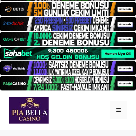
İçeriğe
atla
Menü