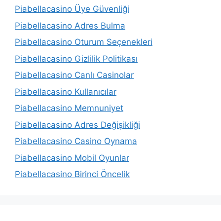
Piabellacasino Üye Güvenliği
Piabellacasino Adres Bulma
Piabellacasino Oturum Seçenekleri
Piabellacasino Gizlilik Politikası
Piabellacasino Canlı Casinolar
Piabellacasino Kullanıcılar
Piabellacasino Memnuniyet
Piabellacasino Adres Değişikliği
Piabellacasino Casino Oynama
Piabellacasino Mobil Oyunlar
Piabellacasino Birinci Öncelik