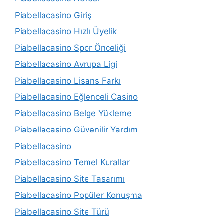
Piabellacasino Giriş
Piabellacasino Hızlı Üyelik
Piabellacasino Spor Önceliği
Piabellacasino Avrupa Ligi
Piabellacasino Lisans Farkı
Piabellacasino Eğlenceli Casino
Piabellacasino Belge Yükleme
Piabellacasino Güvenilir Yardım
Piabellacasino
Piabellacasino Temel Kurallar
Piabellacasino Site Tasarımı
Piabellacasino Popüler Konuşma
Piabellacasino Site Türü