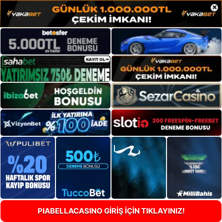
×
PIABELLACASINO GİRİŞ İÇİN TIKLAYINIZ!