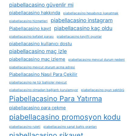
piabellacasino güvenlir mi
piabellacasino hakkında
piabellacasino hesabınızı kapatmak
piabellacasino instagram
piabellacasino hizmetleri
piabellacasino kaç oldu
Piabellacasino kayıt
piabellacasino kefalet parası
piabellacasino keyifli oyunlar
piabellacasino kullanıcı dostu
piabellacasino maç izle
piabellacasino maç izleme
piabellacasino mevcut durum nedeni
piabellacasino mevcut oturum açma adresi
Piabellacasino Nasıl Para Çekilir
piabellacasino ne tür bahisler mevcut
piabellacasino olmadan bağlantı kurulamıyor
piabellacasino oyun sektörü
Piabellacasino Para Yatırma
piabellacasino para çekme
piabellacasino promosyon kodu
piabellacasino ruleti
piabellacasino sanal bahis oranları
piabellacasino sikayet