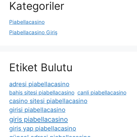
Kategoriler
Piabellacasino
Piabellacasino Giriş
Etiket Bulutu
adresi piabellacasino
bahis sitesi piabellacasino
canli piabellacasino
casino sitesi piabellacasino
girisi piabellacasino
giris piabellacasino
giris yap piabellacasino