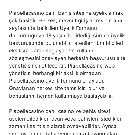
Piabellacasino canlı bahis sitesine üyelik almak
çok basittir. Herkes, mevcut giriş adresinin ana
sayfasında belirtilen Üyelik Formunu
doldurduğu ve 18 yaşını belirlediği sürece üyelik
başvurusunda bulunabilir. İstenilen tüm bilgileri
eksiksiz olarak sağlayan ve kullanıcı
sözleşmesini onaylayan herkesin başvurusu site
yöneticisine iletilecektir. Piabellacasino web
yöneticisi herhangi bir aksilik olmadan
Piabellacasino üyelik formunu onayladı.
Onaylanan herkes site temsilcisi olur ve
bonuslarını hemen kullanmaya başlayabilir.
Piabellacasino canlı casino ve bahis sitesi
üyeleri diledikleri oyun veya bahisleri istedikleri
zaman kesintisiz olarak oynayabilirler. Ayrıca
site, üyelerine daha verimli para kazanmaları