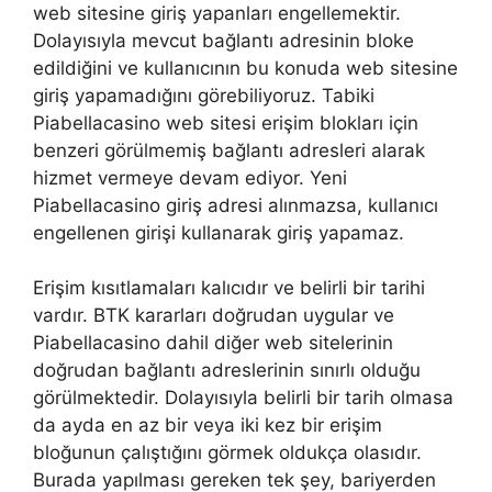
web sitesine giriş yapanları engellemektir.
Dolayısıyla mevcut bağlantı adresinin bloke
edildiğini ve kullanıcının bu konuda web sitesine
giriş yapamadığını görebiliyoruz. Tabiki
Piabellacasino web sitesi erişim blokları için
benzeri görülmemiş bağlantı adresleri alarak
hizmet vermeye devam ediyor. Yeni
Piabellacasino giriş adresi alınmazsa, kullanıcı
engellenen girişi kullanarak giriş yapamaz.
Erişim kısıtlamaları kalıcıdır ve belirli bir tarihi
vardır. BTK kararları doğrudan uygular ve
Piabellacasino dahil diğer web sitelerinin
doğrudan bağlantı adreslerinin sınırlı olduğu
görülmektedir. Dolayısıyla belirli bir tarih olmasa
da ayda en az bir veya iki kez bir erişim
bloğunun çalıştığını görmek oldukça olasıdır.
Burada yapılması gereken tek şey, bariyerden