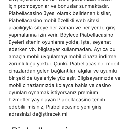
için promosyonlar ve bonuslar sunmaktadır.
Piabellacasino üyesi olarak belirlenen kişiler,
Piabellacasino mobil özellikli web sitesi
aracılığıyla siteye her zaman ve her yerde giriş
yapmalarına izin verir. Böylece Piabellacasino
üyeleri sitenin oyunlarını yolda, işte, seyahat
ederken vb. bilgisayar kullanmadan. Ayrıca bu
amaçla mobil uygulamayı mobil cihaza indirme
zorunluluğu yoktur. Çünkü Piabellacasino, mobil
cihazlardan gelen bağlantıları algılar ve uyumlu
bir şekilde üyeleriyle yüzleşir. Bilgisayarınızda ve
mobil cihazlarınızda kolayca bahis ve casino
oyunları oynamak istiyorsanız premium
hizmetler yayınlayan Piabellacasino tercih
edebilir misiniz, Piabellacasino yeni giriş
adresinizi değiştirecek mi