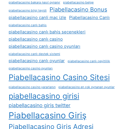
piabellacasino bakara nasıl oynanır
piabellacasino belge
Piabellacasino Bonus
piabellacasino bilgi teyidi
piabellacasino canli maç izle
Piabellacasino Canlı
piabellacasino canlı bahis
piabellacasino canlı bahis seçenekleri
piabellacasino canlı casino
piabellacasino canlı casino oyunları
piabellacasino canlı destek sistemi
piabellacasino canlı oyunlar
piabellacasino canlı çeşitlilik
piabellacasino casino oyunları
Piabellacasino Casino Sitesi
piabellacasino casino yararlanın
piabellacasino en çok oynanan oyunlar
piabellacasino girisi
piabellacasino giris twitter
Piabellacasino Giriş
Piabellacasino Giriş Adresi