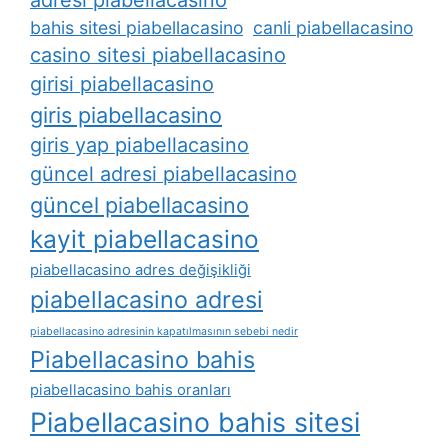
adresi piabellacasino
bahis sitesi piabellacasino
canli piabellacasino
casino sitesi piabellacasino
girisi piabellacasino
giris piabellacasino
giris yap piabellacasino
güncel adresi piabellacasino
güncel piabellacasino
kayit piabellacasino
piabellacasino adres değişikliği
piabellacasino adresi
piabellacasino adresinin kapatılmasının sebebi nedir
Piabellacasino bahis
piabellacasino bahis oranları
Piabellacasino bahis sitesi