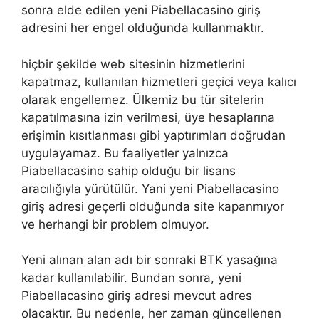
sonra elde edilen yeni Piabellacasino giriş
adresini her engel olduğunda kullanmaktır.
hiçbir şekilde web sitesinin hizmetlerini
kapatmaz, kullanılan hizmetleri geçici veya kalıcı
olarak engellemez. Ülkemiz bu tür sitelerin
kapatılmasına izin verilmesi, üye hesaplarına
erişimin kısıtlanması gibi yaptırımları doğrudan
uygulayamaz. Bu faaliyetler yalnızca
Piabellacasino sahip olduğu bir lisans
aracılığıyla yürütülür. Yani yeni Piabellacasino
giriş adresi geçerli olduğunda site kapanmıyor
ve herhangi bir problem olmuyor.
Yeni alınan alan adı bir sonraki BTK yasağına
kadar kullanılabilir. Bundan sonra, yeni
Piabellacasino giriş adresi mevcut adres
olacaktır. Bu nedenle, her zaman güncellenen