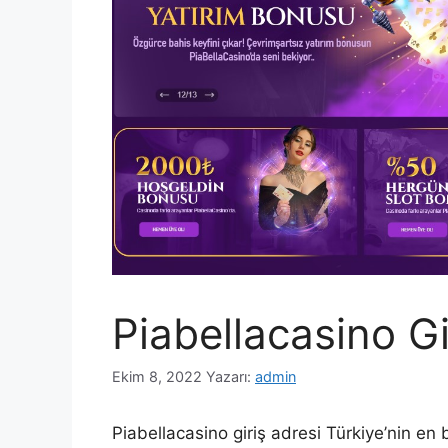
Piabellacasino Gi
Ekim 8, 2022
Yazarı:
admin
Piabellacasino giriş adresi Türkiye’nin en