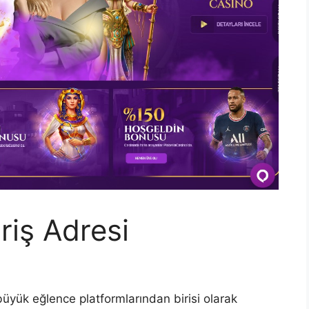
riş Adresi
 büyük eğlence platformlarından birisi olarak