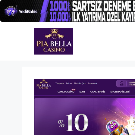
İçeriğe
atla