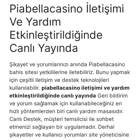
Piabellacasino İletişimi
Ve Yardım
Etkinleştirildiğinde
Canlı Yayında
Şikayet ve yorumlarınızı anında Piabellacasino
bahis sitesi yetkililerine iletebiliriz. Bunu yapmak
için çeşitli iletişim ve destek teknolojileri
kullanılabilir.
piabellacasino iletişimi ve yardım
etkinleştirildiğinde canlı yayında
Geri bildirim
ve yorum sağlamak için kullanabileceğiniz en
hızlı yöntemlerden biri canlı yardım masasıdır.
Canlı Destek, müşteri temsilcisi ile sohbet
etmenizi sağlayan bir uygulamadır. Derhal
şikayetler ve kullanıcı yorumları site yöneticisine