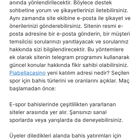
anında yönlendirilecektir. Böylece destek
sohbetine yorum ve şikayetlerinizi iletebilirsiniz.
Aynı zamanda site ekibine e-posta ile şikayet ve
önerilerinizi gönderebilirsiniz. Sitenin resmi e-
posta adresine bir e-posta gönderin, bir müşteri
temsilcisi sorularınızı yanıtlayacak ve sorularınız
hakkında sizi bilgilendirecektir. Bu yöntemlere
ek olarak sitenin telegram programını kullanarak
güncel konular hakkında fikir sahibi olabilirsiniz.
Piabellacasino
yeni katılım adresi nedir? Seçilen
spor için bahis türlerini ve oranlarını açıklar. Maç
başlamadan önce:
E-spor bahislerinde çeşitlilikten yararlanan
siteler arasında yer alır. Şansınızı sanal
sporlarda veya yarışlarda da deneyebilirsiniz.
Üyeler diledikleri alanda bahis yatırımları için