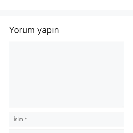
Yorum yapın
Yorum
İsim
E-