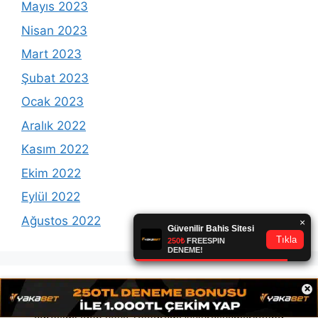
Mayıs 2023
Nisan 2023
Mart 2023
Şubat 2023
Ocak 2023
Aralık 2022
Kasım 2022
Ekim 2022
Eylül 2022
Ağustos 2022
Avrasya'nın en büyük reklam platformunda olmak için
×
Microsoft Teams:
reklam@avrasyamarketing.com