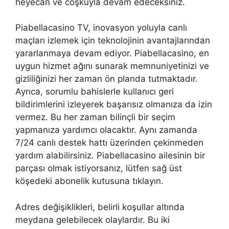
heyecan ve coşkuyla devam edeceksiniz.
Piabellacasino TV, inovasyon yoluyla canlı
maçları izlemek için teknolojinin avantajlarından
yararlanmaya devam ediyor. Piabellacasino, en
uygun hizmet ağını sunarak memnuniyetinizi ve
gizliliğinizi her zaman ön planda tutmaktadır.
Ayrıca, sorumlu bahislerle kullanıcı geri
bildirimlerini izleyerek başarısız olmanıza da izin
vermez. Bu her zaman bilinçli bir seçim
yapmanıza yardımcı olacaktır. Aynı zamanda
7/24 canlı destek hattı üzerinden çekinmeden
yardım alabilirsiniz. Piabellacasino ailesinin bir
parçası olmak istiyorsanız, lütfen sağ üst
köşedeki abonelik kutusuna tıklayın.
Adres değişiklikleri, belirli koşullar altında
meydana gelebilecek olaylardır. Bu iki