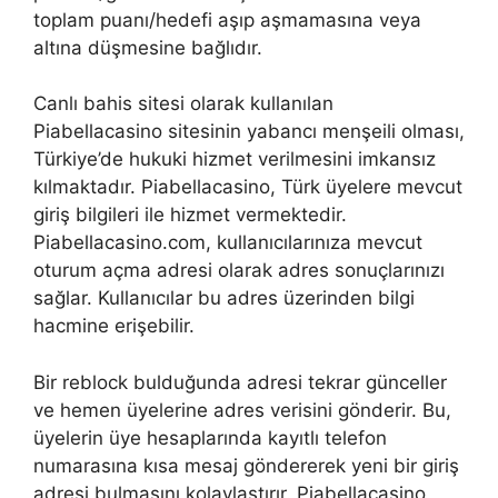
toplam puanı/hedefi aşıp aşmamasına veya
altına düşmesine bağlıdır.
Canlı bahis sitesi olarak kullanılan
Piabellacasino sitesinin yabancı menşeili olması,
Türkiye’de hukuki hizmet verilmesini imkansız
kılmaktadır. Piabellacasino, Türk üyelere mevcut
giriş bilgileri ile hizmet vermektedir.
Piabellacasino.com, kullanıcılarınıza mevcut
oturum açma adresi olarak adres sonuçlarınızı
sağlar. Kullanıcılar bu adres üzerinden bilgi
hacmine erişebilir.
Bir reblock bulduğunda adresi tekrar günceller
ve hemen üyelerine adres verisini gönderir. Bu,
üyelerin üye hesaplarında kayıtlı telefon
numarasına kısa mesaj göndererek yeni bir giriş
adresi bulmasını kolaylaştırır. Piabellacasino,