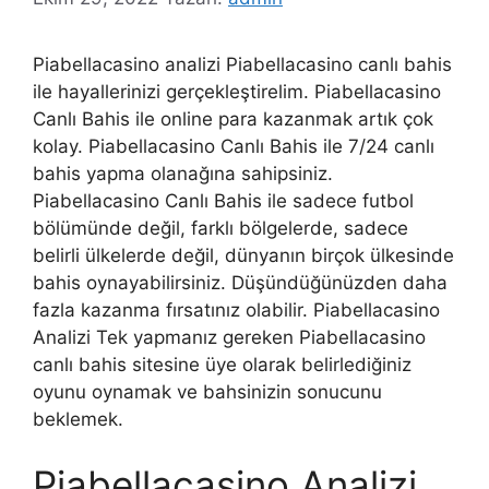
Piabellacasino analizi Piabellacasino canlı bahis
ile hayallerinizi gerçekleştirelim. Piabellacasino
Canlı Bahis ile online para kazanmak artık çok
kolay. Piabellacasino Canlı Bahis ile 7/24 canlı
bahis yapma olanağına sahipsiniz.
Piabellacasino Canlı Bahis ile sadece futbol
bölümünde değil, farklı bölgelerde, sadece
belirli ülkelerde değil, dünyanın birçok ülkesinde
bahis oynayabilirsiniz. Düşündüğünüzden daha
fazla kazanma fırsatınız olabilir. Piabellacasino
Analizi Tek yapmanız gereken Piabellacasino
canlı bahis sitesine üye olarak belirlediğiniz
oyunu oynamak ve bahsinizin sonucunu
beklemek.
Piabellacasino Analizi