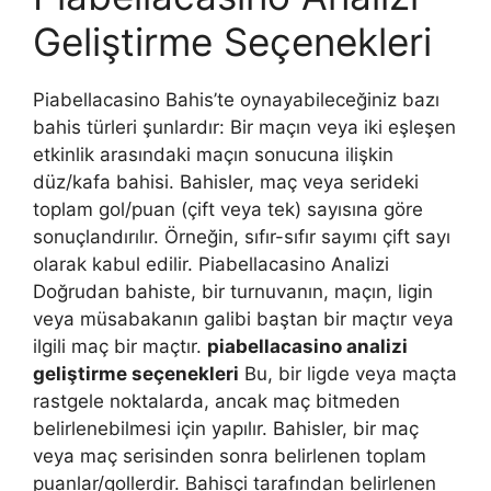
Geliştirme Seçenekleri
Piabellacasino Bahis’te oynayabileceğiniz bazı
bahis türleri şunlardır: Bir maçın veya iki eşleşen
etkinlik arasındaki maçın sonucuna ilişkin
düz/kafa bahisi. Bahisler, maç veya serideki
toplam gol/puan (çift veya tek) sayısına göre
sonuçlandırılır. Örneğin, sıfır-sıfır sayımı çift sayı
olarak kabul edilir. Piabellacasino Analizi
Doğrudan bahiste, bir turnuvanın, maçın, ligin
veya müsabakanın galibi baştan bir maçtır veya
ilgili maç bir maçtır.
piabellacasino analizi
geliştirme seçenekleri
Bu, bir ligde veya maçta
rastgele noktalarda, ancak maç bitmeden
belirlenebilmesi için yapılır. Bahisler, bir maç
veya maç serisinden sonra belirlenen toplam
puanlar/gollerdir. Bahisçi tarafından belirlenen