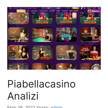
Piabellacasino
Analizi
Ekim 29, 2022
Yazarı:
admin