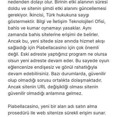
nedenden dolayı olur. Birinin etki alanının süresi
doldu ve sitenin şimdi etki alanını güncellemesi
gerekiyor. İkincisi, Türk hukukuna saygı
göstermektir. Bilgi ve İletişim Teknolojileri Ofisi,
bahis ve kumar oynamayı yasaklar. Aynı
zamanda bahis sitelerine erişimi de belirler.
Ancak bu, yeni sitede size anında hizmet akışı
sağladığı için Piabellacasino için çok önemli
değil. Eski adreste yaptığınız program ne olursa
olsun yeni adreste devam eder. Bu sayede oyun
eğlencenize endişesiz ve gönül rahatlığıyla
devam edebilirsiniz. Bazı durumlarda, güvenilir
olup olmadığı sorusu ortalıkta dolaşmaktadır.
Ancak sitenin URL değişikliği olması sitenin
güvenilir olmadığı anlamına gelmez.
Piabellacasino, yeni bir alan adı satın alma
prosedürü ile web sitenize sürekli erişim sunar.