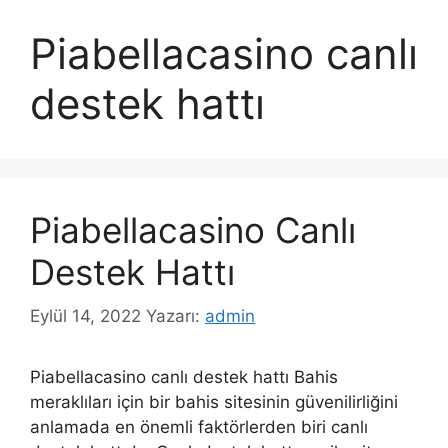
Piabellacasino canlı
destek hattı
Piabellacasino Canlı
Destek Hattı
Eylül 14, 2022
Yazarı:
admin
Piabellacasino canlı destek hattı Bahis
meraklıları için bir bahis sitesinin güvenilirliğini
anlamada en önemli faktörlerden biri canlı