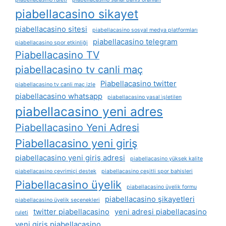
piabellacasino sikayet
piabellacasino sitesi
piabellacasino sosyal medya platformları
piabellacasino telegram
piabellacasino spor etkinliği
Piabellacasino TV
piabellacasino tv canli maç
Piabellacasino twitter
piabellacasino tv canli maç izle
piabellacasino whatsapp
piabellacasino yasal i̇şletilen
piabellacasino yeni adres
Piabellacasino Yeni Adresi
Piabellacasino yeni giriş
piabellacasino yeni giriş adresi
piabellacasino yüksek kalite
piabellacasino çevrimiçi destek
piabellacasino çeşitli spor bahisleri
Piabellacasino üyelik
piabellacasino üyelik formu
piabellacasino şikayetleri
piabellacasino üyelik seçenekleri
twitter piabellacasino
yeni adresi piabellacasino
ruleti
yeni giris piabellacasino