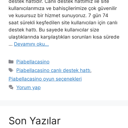
destek hattıdır. Canlı destek hattımız ile site
kullanıcılarımıza ve bahisçilerimize çok güvenilir
ve kusursuz bir hizmet sunuyoruz. 7 gün 74
saat sürekli keşfedilen site kullanıcıları için canlı
destek hattı. Bu sayede kullanıcılar size
ulaştıklarında karşılaştıkları sorunları kısa sürede
…
Devamını oku…
Kategoriler
Piabellacasino
Etiketler
Piabellacasino canlı destek hattı
,
Piabellacasino oyun seçenekleri
Yorum yap
Son Yazılar