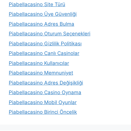
Piabellacasino Site Türü
Piabellacasino Üye Güvenliği
Piabellacasino Adres Bulma
Piabellacasino Oturum Seçenekleri
Piabellacasino Gizlilik Politikası
Piabellacasino Canlı Casinolar
Piabellacasino Kullanıcılar
Piabellacasino Memnuniyet
Piabellacasino Adres Değişikliği
Piabellacasino Casino Oynama
Piabellacasino Mobil Oyunlar
Piabellacasino Birinci Öncelik