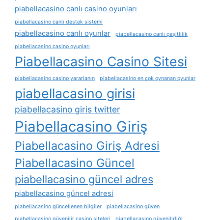
piabellacasino canlı casino oyunları
piabellacasino canlı destek sistemi
piabellacasino canlı oyunlar
piabellacasino canlı çeşitlilik
piabellacasino casino oyunları
Piabellacasino Casino Sitesi
piabellacasino casino yararlanın
piabellacasino en çok oynanan oyunlar
piabellacasino girisi
piabellacasino giris twitter
Piabellacasino Giriş
Piabellacasino Giriş Adresi
Piabellacasino Güncel
piabellacasino güncel adres
piabellacasino güncel adresi
piabellacasino güncellenen bilgiler
piabellacasino güven
piabellacasino güvenilir casino siteleri
piabellacasino güvenilirliği