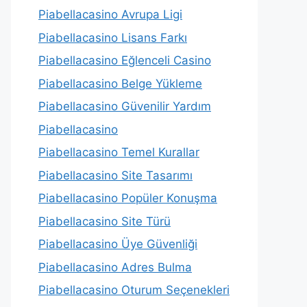
Piabellacasino Avrupa Ligi
Piabellacasino Lisans Farkı
Piabellacasino Eğlenceli Casino
Piabellacasino Belge Yükleme
Piabellacasino Güvenilir Yardım
Piabellacasino
Piabellacasino Temel Kurallar
Piabellacasino Site Tasarımı
Piabellacasino Popüler Konuşma
Piabellacasino Site Türü
Piabellacasino Üye Güvenliği
Piabellacasino Adres Bulma
Piabellacasino Oturum Seçenekleri