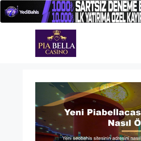
İçeriğe
atla