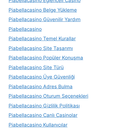
Piabellacasino Eğlenceli Casino
Piabellacasino Belge Yükleme
Piabellacasino Güvenilir Yardım
Piabellacasino
Piabellacasino Temel Kurallar
Piabellacasino Site Tasarımı
Piabellacasino Popüler Konuşma
Piabellacasino Site Türü
Piabellacasino Üye Güvenliği
Piabellacasino Adres Bulma
Piabellacasino Oturum Seçenekleri
Piabellacasino Gizlilik Politikası
Piabellacasino Canlı Casinolar
Piabellacasino Kullanıcılar