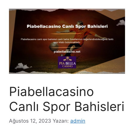
Piabellacasino
Canlı Spor Bahisleri
Ağustos 12, 2023
Yazarı:
admin