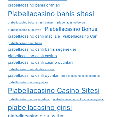
piabellacasino bahis oranları
Piabellacasino bahis sitesi
piabellacasino bakara nasıl oynanır
piabellacasino belge
Piabellacasino Bonus
piabellacasino bilgi teyidi
piabellacasino canli maç izle
Piabellacasino Canlı
piabellacasino canlı bahis
piabellacasino canlı bahis seçenekleri
piabellacasino canlı casino
piabellacasino canlı casino oyunları
piabellacasino canlı destek sistemi
piabellacasino canlı oyunlar
piabellacasino canlı çeşitlilik
piabellacasino casino oyunları
Piabellacasino Casino Sitesi
piabellacasino casino yararlanın
piabellacasino en çok oynanan oyunlar
piabellacasino girisi
piabellacasino giris twitter