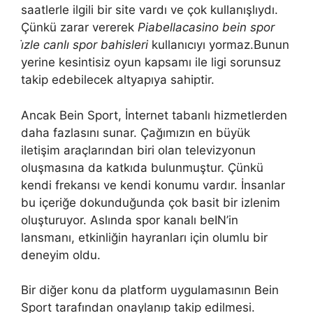
saatlerle ilgili bir site vardı ve çok kullanışlıydı.
Çünkü zarar vererek
Piabellacasino bein spor
i̇zle canlı spor bahisleri
kullanıcıyı yormaz.Bunun
yerine kesintisiz oyun kapsamı ile ligi sorunsuz
takip edebilecek altyapıya sahiptir.
Ancak Bein Sport, İnternet tabanlı hizmetlerden
daha fazlasını sunar. Çağımızın en büyük
iletişim araçlarından biri olan televizyonun
oluşmasına da katkıda bulunmuştur. Çünkü
kendi frekansı ve kendi konumu vardır. İnsanlar
bu içeriğe dokunduğunda çok basit bir izlenim
oluşturuyor. Aslında spor kanalı beIN’in
lansmanı, etkinliğin hayranları için olumlu bir
deneyim oldu.
Bir diğer konu da platform uygulamasının Bein
Sport tarafından onaylanıp takip edilmesi.