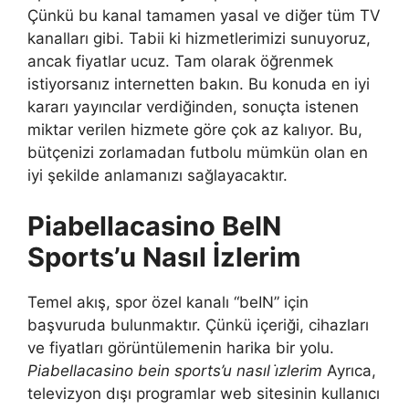
Çünkü bu kanal tamamen yasal ve diğer tüm TV
kanalları gibi. Tabii ki hizmetlerimizi sunuyoruz,
ancak fiyatlar ucuz. Tam olarak öğrenmek
istiyorsanız internetten bakın. Bu konuda en iyi
kararı yayıncılar verdiğinden, sonuçta istenen
miktar verilen hizmete göre çok az kalıyor. Bu,
bütçenizi zorlamadan futbolu mümkün olan en
iyi şekilde anlamanızı sağlayacaktır.
Piabellacasino BeIN
Sports’u Nasıl İzlerim
Temel akış, spor özel kanalı “beIN” için
başvuruda bulunmaktır. Çünkü içeriği, cihazları
ve fiyatları görüntülemenin harika bir yolu.
Piabellacasino bein sports’u nasıl i̇zlerim
Ayrıca,
televizyon dışı programlar web sitesinin kullanıcı