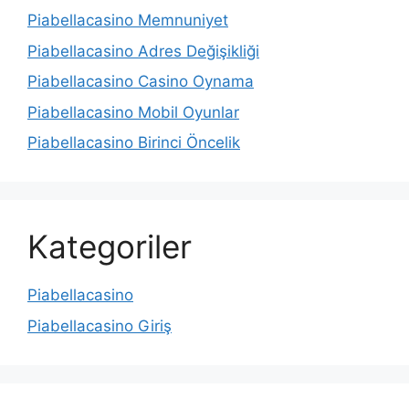
Piabellacasino Memnuniyet
Piabellacasino Adres Değişikliği
Piabellacasino Casino Oynama
Piabellacasino Mobil Oyunlar
Piabellacasino Birinci Öncelik
Kategoriler
Piabellacasino
Piabellacasino Giriş