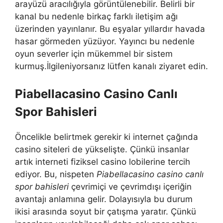
arayüzü aracılığıyla görüntülenebilir. Belirli bir
kanal bu nedenle birkaç farklı iletişim ağı
üzerinden yayınlanır. Bu eşyalar yıllardır havada
hasar görmeden yüzüyor. Yayıncı bu nedenle
oyun severler için mükemmel bir sistem
kurmuş.İlgileniyorsanız lütfen kanalı ziyaret edin.
Piabellacasino Casino Canlı
Spor Bahisleri
Öncelikle belirtmek gerekir ki internet çağında
casino siteleri de yükselişte. Çünkü insanlar
artık interneti fiziksel casino lobilerine tercih
ediyor. Bu, nispeten
Piabellacasino casino canlı
spor bahisleri
çevrimiçi ve çevrimdışı içeriğin
avantajı anlamına gelir. Dolayısıyla bu durum
ikisi arasında soyut bir çatışma yaratır. Çünkü