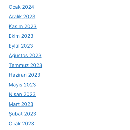
Ocak 2024
Aralık 2023
Kasım 2023
Ekim 2023
Eylül 2023
Ağustos 2023
Temmuz 2023
Haziran 2023
Mayıs 2023
Nisan 2023
Mart 2023
Şubat 2023
Ocak 2023