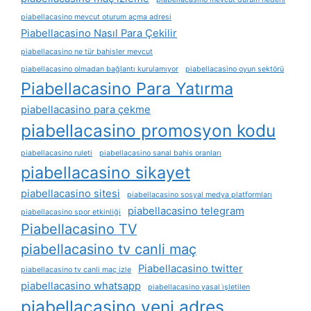
piabellacasino mevcut oturum açma adresi
Piabellacasino Nasıl Para Çekilir
piabellacasino ne tür bahisler mevcut
piabellacasino olmadan bağlantı kurulamıyor
piabellacasino oyun sektörü
Piabellacasino Para Yatırma
piabellacasino para çekme
piabellacasino promosyon kodu
piabellacasino ruleti
piabellacasino sanal bahis oranları
piabellacasino sikayet
piabellacasino sitesi
piabellacasino sosyal medya platformları
piabellacasino telegram
piabellacasino spor etkinliği
Piabellacasino TV
piabellacasino tv canli maç
Piabellacasino twitter
piabellacasino tv canli maç izle
piabellacasino whatsapp
piabellacasino yasal i̇şletilen
piabellacasino yeni adres