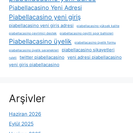
Piabellacasino Yeni Adresi
Piabellacasino yeni giriş
piabellacasino yeni giriş adresi
piabellacasino yüksek kalite
piabellacasino çevrimiçi destek
piabellacasino çeşitli spor bahisleri
Piabellacasino üyelik
piabellacasino üyelik formu
piabellacasino şikayetleri
piabellacasino üyelik seçenekleri
twitter piabellacasino
yeni adresi piabellacasino
ruleti
yeni giris piabellacasino
Arşivler
Haziran 2026
Eylül 2025