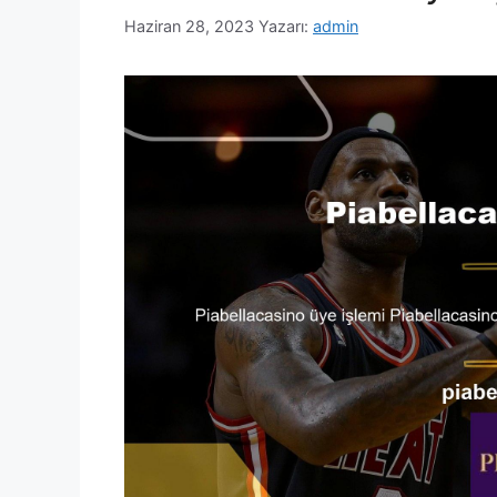
Haziran 28, 2023
Yazarı:
admin