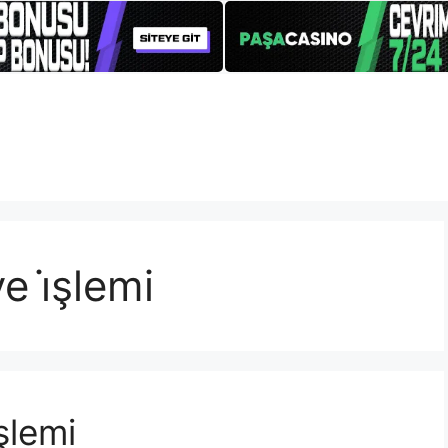
e i̇şlemi
şlemi