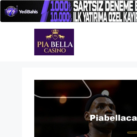
İçeriğe
atla