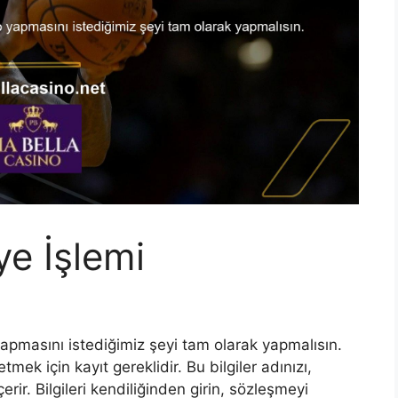
ye İşlemi
yapmasını istediğimiz şeyi tam olarak yapmalısın.
tmek için kayıt gereklidir. Bu bilgiler adınızı,
rir. Bilgileri kendiliğinden girin, sözleşmeyi