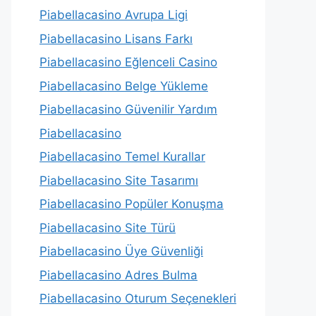
Piabellacasino Avrupa Ligi
Piabellacasino Lisans Farkı
Piabellacasino Eğlenceli Casino
Piabellacasino Belge Yükleme
Piabellacasino Güvenilir Yardım
Piabellacasino
Piabellacasino Temel Kurallar
Piabellacasino Site Tasarımı
Piabellacasino Popüler Konuşma
Piabellacasino Site Türü
Piabellacasino Üye Güvenliği
Piabellacasino Adres Bulma
Piabellacasino Oturum Seçenekleri