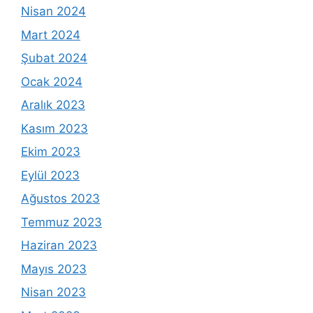
Nisan 2024
Mart 2024
Şubat 2024
Ocak 2024
Aralık 2023
Kasım 2023
Ekim 2023
Eylül 2023
Ağustos 2023
Temmuz 2023
Haziran 2023
Mayıs 2023
Nisan 2023