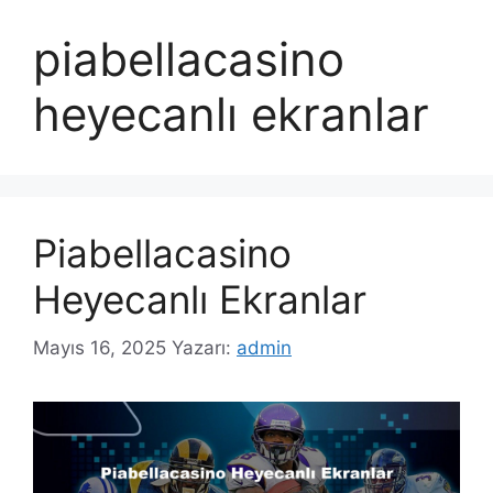
piabellacasino
heyecanlı ekranlar
Piabellacasino
Heyecanlı Ekranlar
Mayıs 16, 2025
Yazarı:
admin