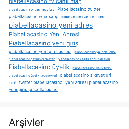
piabellacasino tv canli maç
Piabellacasino twitter
piabellacasino tv canli maç izle
piabellacasino whatsapp
piabellacasino yasal i̇şletilen
piabellacasino yeni adres
Piabellacasino Yeni Adresi
Piabellacasino yeni giriş
piabellacasino yeni giriş adresi
piabellacasino yüksek kalite
piabellacasino çevrimiçi destek
piabellacasino çeşitli spor bahisleri
Piabellacasino üyelik
piabellacasino üyelik formu
piabellacasino şikayetleri
piabellacasino üyelik seçenekleri
twitter piabellacasino
yeni adresi piabellacasino
ruleti
yeni giris piabellacasino
Arşivler