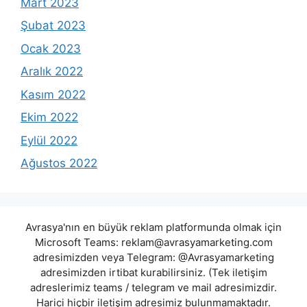
Mart 2023
Şubat 2023
Ocak 2023
Aralık 2022
Kasım 2022
Ekim 2022
Eylül 2022
Ağustos 2022
Avrasya'nın en büyük reklam platformunda olmak için
Microsoft Teams:
reklam@avrasyamarketing.com
adresimizden veya Telegram: @Avrasyamarketing
adresimizden irtibat kurabilirsiniz. (Tek iletişim
adreslerimiz teams / telegram ve mail adresimizdir.
Harici hiçbir iletişim adresimiz bulunmamaktadır.