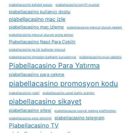
piabellacasino kefalet parası
piabellacasino keyifli oyunlar
piabellacasino kullanıcı dostu
piabellacasino maç izle
piabellacasino maç izleme
piabellacasino mevcut durum nedeni
piabellacasino mevcut oturum açma adresi
Piabellacasino Nasıl Para Çekilir
piabellacasino ne tür bahisler mevcut
piabellacasino olmadan bağlantı kurulamıyor
piabellacasino oyun sektörü
Piabellacasino Para Yatırma
piabellacasino para çekme
piabellacasino promosyon kodu
piabellacasino ruleti
piabellacasino sanal bahis oranları
piabellacasino sikayet
piabellacasino sitesi
piabellacasino sosyal medya platformları
piabellacasino telegram
piabellacasino spor etkinliği
Piabellacasino TV