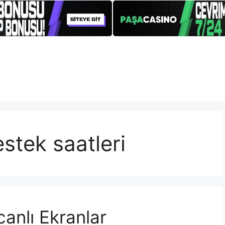
stek saatleri
anlı Ekranlar