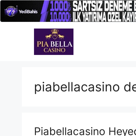
İçeriğe
atla
piabellacasino de
Piabellacasino Heyec