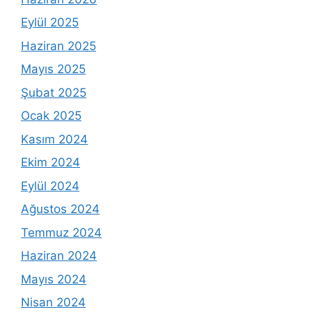
Eylül 2025
Haziran 2025
Mayıs 2025
Şubat 2025
Ocak 2025
Kasım 2024
Ekim 2024
Eylül 2024
Ağustos 2024
Temmuz 2024
Haziran 2024
Mayıs 2024
Nisan 2024