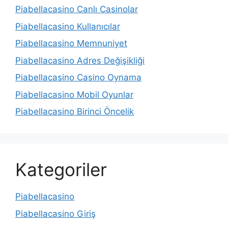
Piabellacasino Canlı Casinolar
Piabellacasino Kullanıcılar
Piabellacasino Memnuniyet
Piabellacasino Adres Değişikliği
Piabellacasino Casino Oynama
Piabellacasino Mobil Oyunlar
Piabellacasino Birinci Öncelik
Kategoriler
Piabellacasino
Piabellacasino Giriş