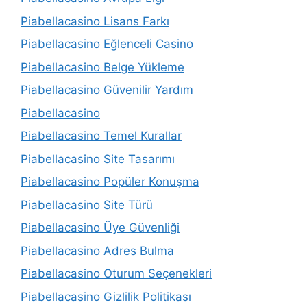
Piabellacasino Lisans Farkı
Piabellacasino Eğlenceli Casino
Piabellacasino Belge Yükleme
Piabellacasino Güvenilir Yardım
Piabellacasino
Piabellacasino Temel Kurallar
Piabellacasino Site Tasarımı
Piabellacasino Popüler Konuşma
Piabellacasino Site Türü
Piabellacasino Üye Güvenliği
Piabellacasino Adres Bulma
Piabellacasino Oturum Seçenekleri
Piabellacasino Gizlilik Politikası