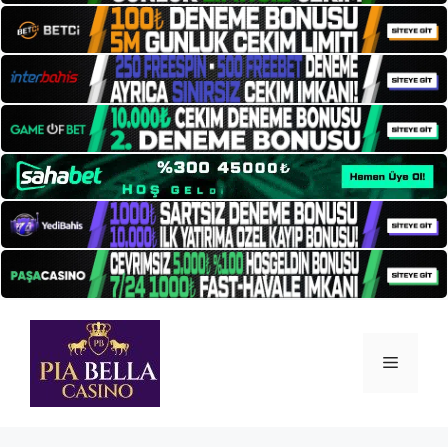
İçeriğe
atla
Menü