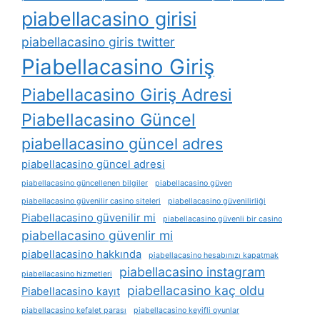
piabellacasino girisi
piabellacasino giris twitter
Piabellacasino Giriş
Piabellacasino Giriş Adresi
Piabellacasino Güncel
piabellacasino güncel adres
piabellacasino güncel adresi
piabellacasino güncellenen bilgiler
piabellacasino güven
piabellacasino güvenilir casino siteleri
piabellacasino güvenilirliği
Piabellacasino güvenilir mi
piabellacasino güvenli bir casino
piabellacasino güvenlir mi
piabellacasino hakkında
piabellacasino hesabınızı kapatmak
piabellacasino instagram
piabellacasino hizmetleri
piabellacasino kaç oldu
Piabellacasino kayıt
piabellacasino kefalet parası
piabellacasino keyifli oyunlar