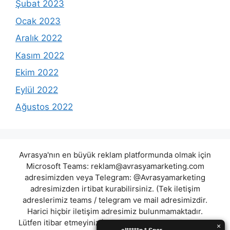
Şubat 2023
Ocak 2023
Aralık 2022
Kasım 2022
Ekim 2022
Eylül 2022
Ağustos 2022
Avrasya'nın en büyük reklam platformunda olmak için
Microsoft Teams:
reklam@avrasyamarketing.com
adresimizden veya Telegram: @Avrasyamarketing
adresimizden irtibat kurabilirsiniz. (Tek iletişim
adreslerimiz teams / telegram ve mail adresimizdir.
Harici hiçbir iletişim adresimiz bulunmamaktadır.
Lütfen itibar etmeyiniz.) Türkiye yasalarına göre 7258