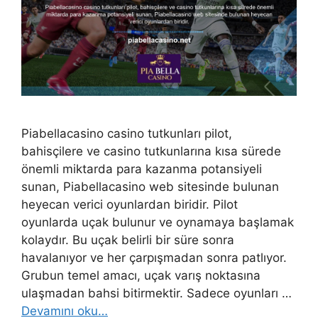
Piabellacasino casino tutkunları pilot,
bahisçilere ve casino tutkunlarına kısa sürede
önemli miktarda para kazanma potansiyeli
sunan, Piabellacasino web sitesinde bulunan
heyecan verici oyunlardan biridir. Pilot
oyunlarda uçak bulunur ve oynamaya başlamak
kolaydır. Bu uçak belirli bir süre sonra
havalanıyor ve her çarpışmadan sonra patlıyor.
Grubun temel amacı, uçak varış noktasına
ulaşmadan bahsi bitirmektir. Sadece oyunları …
Devamını oku…