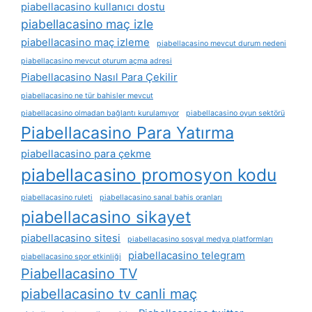
piabellacasino kullanıcı dostu
piabellacasino maç izle
piabellacasino maç izleme
piabellacasino mevcut durum nedeni
piabellacasino mevcut oturum açma adresi
Piabellacasino Nasıl Para Çekilir
piabellacasino ne tür bahisler mevcut
piabellacasino olmadan bağlantı kurulamıyor
piabellacasino oyun sektörü
Piabellacasino Para Yatırma
piabellacasino para çekme
piabellacasino promosyon kodu
piabellacasino ruleti
piabellacasino sanal bahis oranları
piabellacasino sikayet
piabellacasino sitesi
piabellacasino sosyal medya platformları
piabellacasino telegram
piabellacasino spor etkinliği
Piabellacasino TV
piabellacasino tv canli maç