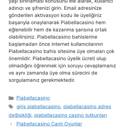
yaşı sınırlaması konusunu ele alarak, kullanıcı
adınızı ve şifrenizi girin. Email adresinize
gönderilen aktivasyon kodu ile üyeliğiniz
başarıyla onaylanarak Piabellacasino hem
eğlenebilir hem de kazanma şansına ortak
olabilirsiniz. Piabellacasino bahislerine
başlamadan önce internet kullanıcılarının
Piabellacasino bahis sitesine üye olmaları çok
önemlidir. Piabellacasino üyelik ücreti olup
olmadığını öğrenmek için soruyu cevaplamanız
ve aynı zamanda üye olma sürecini de
sorgulamanız gerekmektedir.
Kategoriler
Piabellacasino
Etiketler
giris piabellacasino
,
piabellacasino adres
değişikliği
,
piabellacasino casino tutkunları
Yazı
Piabellacasino Canlı Oyunlar