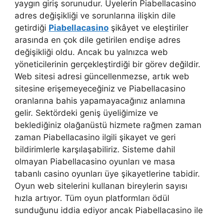
yaygın giriş sorunudur. Üyelerin Piabellacasino
adres değişikliği ve sorunlarına ilişkin dile
getirdiği
Piabellacasino
şikâyet ve eleştiriler
arasında en çok dile getirilen endişe adres
değişikliği oldu. Ancak bu yalnızca web
yöneticilerinin gerçekleştirdiği bir görev değildir.
Web sitesi adresi güncellenmezse, artık web
sitesine erişemeyeceğiniz ve Piabellacasino
oranlarına bahis yapamayacağınız anlamına
gelir. Sektördeki geniş üyeliğimize ve
beklediğiniz olağanüstü hizmete rağmen zaman
zaman Piabellacasino ilgili şikayet ve geri
bildirimlerle karşılaşabiliriz. Sisteme dahil
olmayan Piabellacasino oyunları ve masa
tabanlı casino oyunları üye şikayetlerine tabidir.
Oyun web sitelerini kullanan bireylerin sayısı
hızla artıyor. Tüm oyun platformları ödül
sunduğunu iddia ediyor ancak Piabellacasino ile