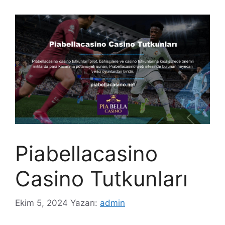
Piabellacasino
Casino Tutkunları
Ekim 5, 2024
Yazarı:
admin