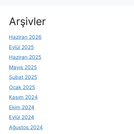
Arşivler
Haziran 2026
Eylül 2025
Haziran 2025
Mayıs 2025
Şubat 2025
Ocak 2025
Kasım 2024
Ekim 2024
Eylül 2024
Ağustos 2024