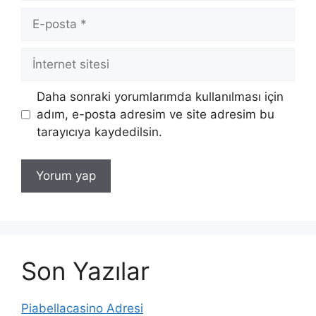
E-
posta
İnternet
sitesi
Daha sonraki yorumlarımda kullanılması için
adım, e-posta adresim ve site adresim bu
tarayıcıya kaydedilsin.
Son Yazılar
Piabellacasino Adresi