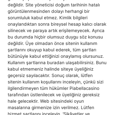
değildir. Site yöneticisi doğum tarihinin hatalı
görüntülenmesinden dolayı herhangi bir
sorumluluk kabul etmez. Kimlik bilgileri
onaylandıktan sonra bireysel hesap kalıcı olarak
silinecek ve paraya artık erişilemeyecek. Ayrıca
bu durumda hiçbir olumsuz duygu söz konusu
değildir. Üye olmadan önce sitenin kullanım
şartlarını okuyup kabul ederek, tüm şartları
bütünüyle kabul ettiğinizi onaylamış olursunuz.
Kullanım şartlarına buradan ulaşabilirsiniz. Bunu
kabul etmemeniz halinde siteye üyeliğiniz
geçersiz sayılacaktır. Sonuç olarak, lütfen
sitenin kullanım koşullarını inceleyin, çünkü sizi
ilgilendirmeyen tüm hükümler Piabellacasino
tarafından üstlenilecek ve üyeliğiniz gereksiz
hale gelecektir. Web sitesindeki oyun
masalarına girmenize izin verilmez. Lütfen
hizmet şartlarını inceleyin. ‘Şikâyetler ve