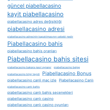
güncel piabellacasino
kayit piabellacasino
piabellacasino adres değişikliği
piabellacasino adresi
piabellacasino adresinin kapatılmasının sebebi nedir
Piabellacasino bahis
piabellacasino bahis oranları
Piabellacasino bahis sitesi
piabellacasino bakara nasıl oynanır
piabellacasino belge
Piabellacasino Bonus
piabellacasino bilgi teyidi
piabellacasino canli maç izle
Piabellacasino Canlı
piabellacasino canlı bahis
piabellacasino canlı bahis seçenekleri
piabellacasino canlı casino
piabellacasino canlı casino oyunları