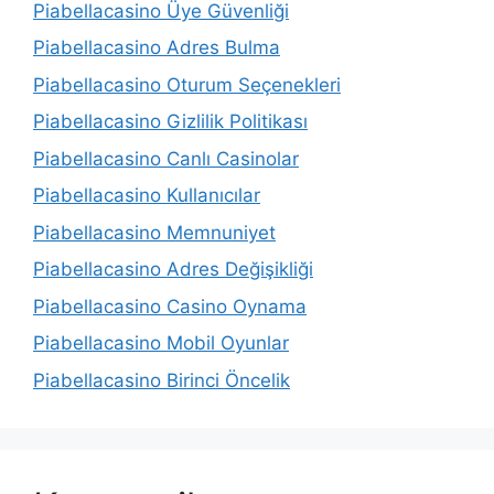
Piabellacasino Üye Güvenliği
Piabellacasino Adres Bulma
Piabellacasino Oturum Seçenekleri
Piabellacasino Gizlilik Politikası
Piabellacasino Canlı Casinolar
Piabellacasino Kullanıcılar
Piabellacasino Memnuniyet
Piabellacasino Adres Değişikliği
Piabellacasino Casino Oynama
Piabellacasino Mobil Oyunlar
Piabellacasino Birinci Öncelik