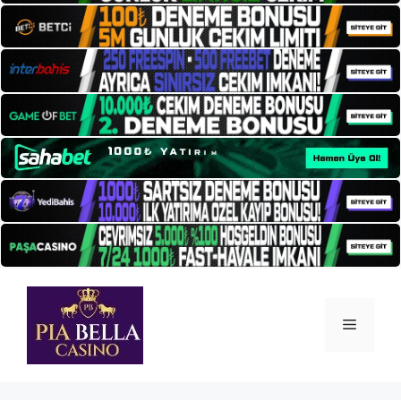
İçeriğe
atla
Menü