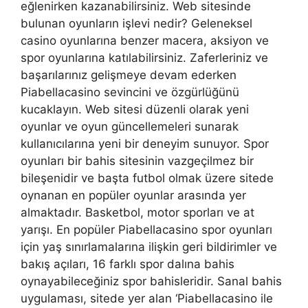
eğlenirken kazanabilirsiniz. Web sitesinde
bulunan oyunların işlevi nedir? Geleneksel
casino oyunlarına benzer macera, aksiyon ve
spor oyunlarına katılabilirsiniz. Zaferleriniz ve
başarılarınız gelişmeye devam ederken
Piabellacasino sevincini ve özgürlüğünü
kucaklayın. Web sitesi düzenli olarak yeni
oyunlar ve oyun güncellemeleri sunarak
kullanıcılarına yeni bir deneyim sunuyor. Spor
oyunları bir bahis sitesinin vazgeçilmez bir
bileşenidir ve başta futbol olmak üzere sitede
oynanan en popüler oyunlar arasında yer
almaktadır. Basketbol, ​​motor sporları ve at
yarışı. En popüler Piabellacasino spor oyunları
için yaş sınırlamalarına ilişkin geri bildirimler ve
bakış açıları, 16 farklı spor dalına bahis
oynayabileceğiniz spor bahisleridir. Sanal bahis
uygulaması, sitede yer alan ‘Piabellacasino ile