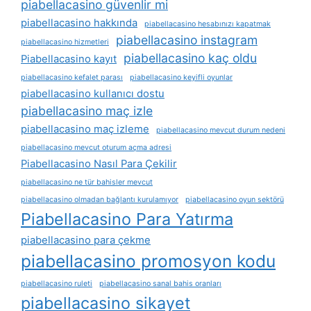
piabellacasino güvenlir mi
piabellacasino hakkında
piabellacasino hesabınızı kapatmak
piabellacasino instagram
piabellacasino hizmetleri
piabellacasino kaç oldu
Piabellacasino kayıt
piabellacasino kefalet parası
piabellacasino keyifli oyunlar
piabellacasino kullanıcı dostu
piabellacasino maç izle
piabellacasino maç izleme
piabellacasino mevcut durum nedeni
piabellacasino mevcut oturum açma adresi
Piabellacasino Nasıl Para Çekilir
piabellacasino ne tür bahisler mevcut
piabellacasino olmadan bağlantı kurulamıyor
piabellacasino oyun sektörü
Piabellacasino Para Yatırma
piabellacasino para çekme
piabellacasino promosyon kodu
piabellacasino ruleti
piabellacasino sanal bahis oranları
piabellacasino sikayet