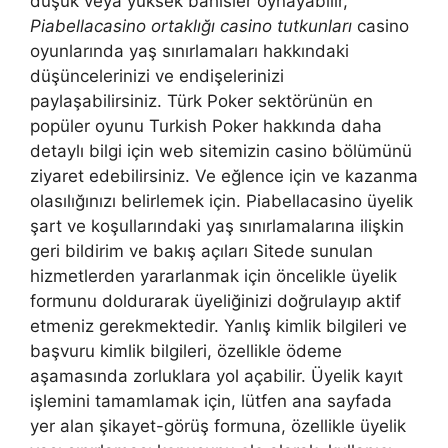
düşük veya yüksek bahisler oynayabilir,
Piabellacasino ortaklığı casino tutkunları
casino
oyunlarında yaş sınırlamaları hakkındaki
düşüncelerinizi ve endişelerinizi
paylaşabilirsiniz. Türk Poker sektörünün en
popüler oyunu Turkish Poker hakkında daha
detaylı bilgi için web sitemizin casino bölümünü
ziyaret edebilirsiniz. Ve eğlence için ve kazanma
olasılığınızı belirlemek için. Piabellacasino üyelik
şart ve koşullarındaki yaş sınırlamalarına ilişkin
geri bildirim ve bakış açıları Sitede sunulan
hizmetlerden yararlanmak için öncelikle üyelik
formunu doldurarak üyeliğinizi doğrulayıp aktif
etmeniz gerekmektedir. Yanlış kimlik bilgileri ve
başvuru kimlik bilgileri, özellikle ödeme
aşamasında zorluklara yol açabilir. Üyelik kayıt
işlemini tamamlamak için, lütfen ana sayfada
yer alan şikayet-görüş formuna, özellikle üyelik