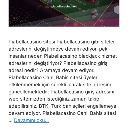
Piabellacasino sitesi Piabellacasino gibi siteler
adreslerini değiştirmeye devam ediyor, peki
insanlar neden Piabellacasino blackjack hizmet
adreslerini değiştiriyor? Piabellacasino giriş
adresi nedir? Aramaya devam ediyor.
Piabellacasino Canlı Bahis sitesi üyeleri
etkilenmemek için sürekli olarak site adresini
güncellemektedir. Piabellacasino giriş adresini
web sitemizden istediğiniz zaman takip
edebilirsiniz. BTK, Türk bahisçileri engellemeye
devam ediyor. Piabellacasino Canlı Bahis sitesi
…
Devamını oku…