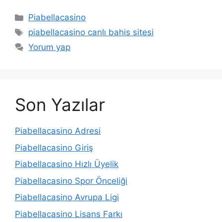
Kategoriler
Piabellacasino
Etiketler
piabellacasino canlı bahis sitesi
Yorum yap
Son Yazılar
Piabellacasino Adresi
Piabellacasino Giriş
Piabellacasino Hızlı Üyelik
Piabellacasino Spor Önceliği
Piabellacasino Avrupa Ligi
Piabellacasino Lisans Farkı