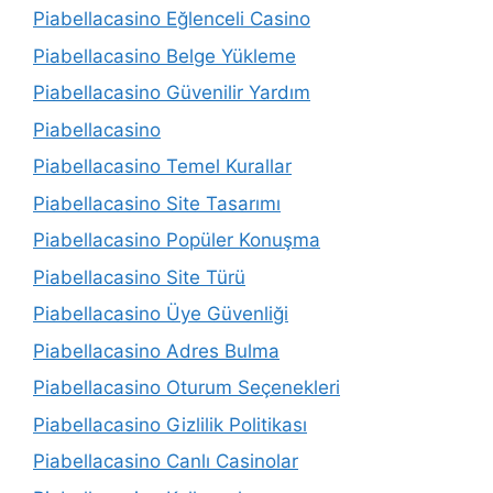
Piabellacasino Eğlenceli Casino
Piabellacasino Belge Yükleme
Piabellacasino Güvenilir Yardım
Piabellacasino
Piabellacasino Temel Kurallar
Piabellacasino Site Tasarımı
Piabellacasino Popüler Konuşma
Piabellacasino Site Türü
Piabellacasino Üye Güvenliği
Piabellacasino Adres Bulma
Piabellacasino Oturum Seçenekleri
Piabellacasino Gizlilik Politikası
Piabellacasino Canlı Casinolar