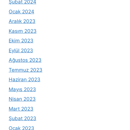
Şubat 2024
Ocak 2024
Aralık 2023
Kasım 2023
Ekim 2023
Eylül 2023
Ağustos 2023
Temmuz 2023
Haziran 2023
Mayıs 2023
Nisan 2023
Mart 2023
Şubat 2023
Ocak 2023