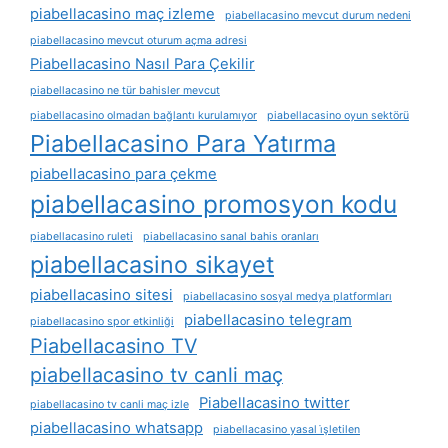
piabellacasino maç izleme
piabellacasino mevcut durum nedeni
piabellacasino mevcut oturum açma adresi
Piabellacasino Nasıl Para Çekilir
piabellacasino ne tür bahisler mevcut
piabellacasino olmadan bağlantı kurulamıyor
piabellacasino oyun sektörü
Piabellacasino Para Yatırma
piabellacasino para çekme
piabellacasino promosyon kodu
piabellacasino ruleti
piabellacasino sanal bahis oranları
piabellacasino sikayet
piabellacasino sitesi
piabellacasino sosyal medya platformları
piabellacasino telegram
piabellacasino spor etkinliği
Piabellacasino TV
piabellacasino tv canli maç
Piabellacasino twitter
piabellacasino tv canli maç izle
piabellacasino whatsapp
piabellacasino yasal i̇şletilen