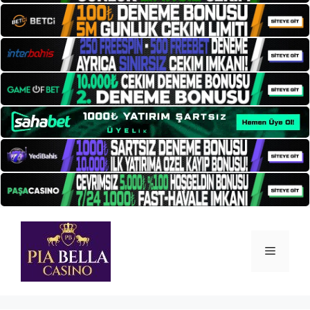
İçeriğe
atla
Menü