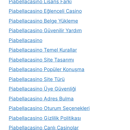
Piabellacasino Lisans Farkı
Piabellacasino Eğlenceli Casino
Piabellacasino Belge Yükleme
Piabellacasino Güvenilir Yardım
Piabellacasino
Piabellacasino Temel Kurallar
Piabellacasino Site Tasarımı
Piabellacasino Popüler Konuşma
Piabellacasino Site Türü
Piabellacasino Üye Güvenliği
Piabellacasino Adres Bulma
Piabellacasino Oturum Seçenekleri
Piabellacasino Gizlilik Politikası
Piabellacasino Canlı Casinolar