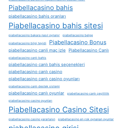
Piabellacasino bahis
piabellacasino bahis oranları
Piabellacasino bahis sitesi
piabellacasino bakara nasıl oynanır
piabellacasino belge
Piabellacasino Bonus
piabellacasino bilgi teyidi
piabellacasino canli maç izle
Piabellacasino Canlı
piabellacasino canlı bahis
piabellacasino canlı bahis seçenekleri
piabellacasino canlı casino
piabellacasino canlı casino oyunları
piabellacasino canlı destek sistemi
piabellacasino canlı oyunlar
piabellacasino canlı çeşitlilik
piabellacasino casino oyunları
Piabellacasino Casino Sitesi
piabellacasino casino yararlanın
piabellacasino en çok oynanan oyunlar
piabellacasino girisi