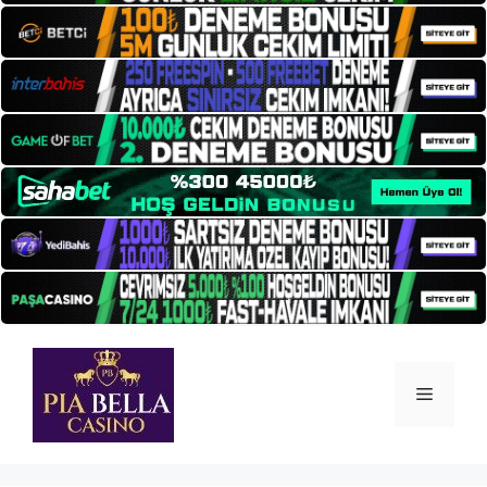
İçeriğe
atla
Menü