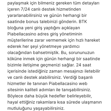
paylaşmak için bilmeniz gereken tüm detayları
içeren 7/24 canlı destek hizmetinden
yararlanabilirsiniz ve günün herhangi bir
saatinde bonus talebinizi gönderin. BTK
bloğuna yeni giriş yaptığını açıklayan
Piabellacasino adres giriş yönetiminin
müşterilerine zarar vermemek için hızlı hareket
ederek her şeyi yönetmeye yardımcı
olacağından bahsetmiştik. Bu, sorununuzun
köküne inmek için günün herhangi bir saatinde
bizimle iletişime geçmenizi sağlar. 24 saat
içerisinde istediğiniz zaman mesajınızı iletebilir
ve canlı destek alabilirsiniz. Verdiği başarılı
hizmetler ile tanınan Piabellacasino web
sitesinin kaliteli adımları ile tanışabilirsiniz.
Böylece daha büyük hedefler belirleyebilir,
hayal ettiğiniz rakamlara kısa sürede ulaşmanın
mutluluğunu yaşayabilirsiniz.