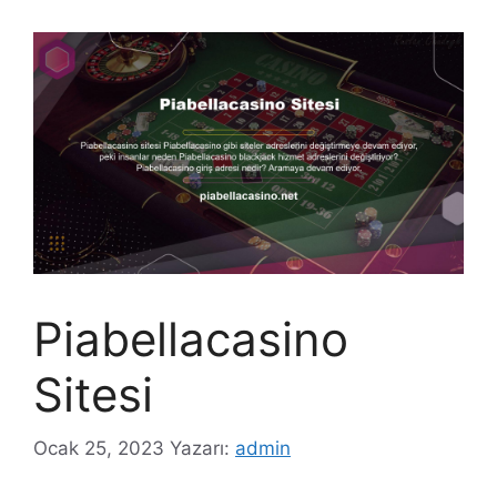
Piabellacasino
Sitesi
Ocak 25, 2023
Yazarı:
admin