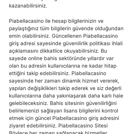
kazanabilirsiniz.
Piabellacasino ile hesap bilgilerinizin ve
paylaştığınız tüm bilgilerin güvende olduğundan
emin olabilirsiniz. Güncellenen Piabellacasino
giriş adresi sayesinde güvenilirlik politikası ihlali
açıklamasını dikkatlice okuyabilirsiniz. Bu
sayede online bahis sektöründe yıllardır var
olan bu adresin kullanıcılarına ne kadar hitap
ettiğini takip edebilirsiniz. Piabellacasino
sayesinde her zaman dinamik hizmet vererek,
yapılan değişiklikleri takip ederek ve siz değerli
kullanıcılarına daha yakınlaşarak daha karlı hale
gelebileceksiniz. Bahis sitesinin güvenilirliğini
belirlemenizi sağlayan lisans bilgilerini kontrol
etmek için güncel Piabellacasino giriş adresini
ziyaret edebilirsiniz. Piabellacasino Sitesi
Böylece her zaman sağlanacak hizmetler