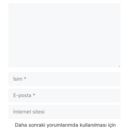
Yorum
İsim
E-
posta
İnternet
sitesi
Daha sonraki yorumlarımda kullanılması için