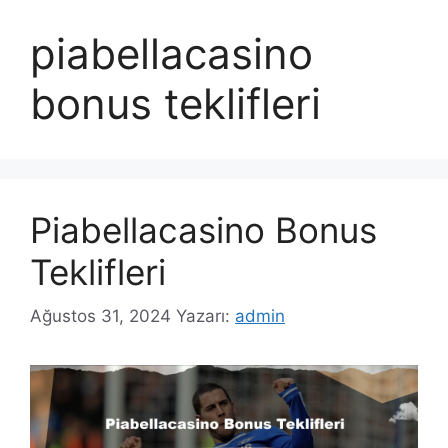
piabellacasino
bonus teklifleri
Piabellacasino Bonus
Teklifleri
Ağustos 31, 2024
Yazarı:
admin