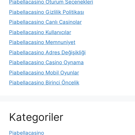
Piabellacasino Oturum Seçenekleri
Piabellacasino Gizlilik Politikası
Piabellacasino Canlı Casinolar
Piabellacasino Kullanıcılar
Piabellacasino Memnuniyet
Piabellacasino Adres Değişikliği
Piabellacasino Casino Oynama
Piabellacasino Mobil Oyunlar
Piabellacasino Birinci Öncelik
Kategoriler
Piabellacasino