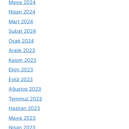
Mayıs 2024
Nisan 2024
Mart 2024
Şubat 2024
Ocak 2024
Aralık 2023
Kasım 2023
Ekim 2023
Eylül 2023
Ağustos 2023
Temmuz 2023
Haziran 2023
Mayıs 2023
Nisan 2023