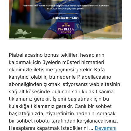
Piabellacasino bonus teklifleri hesaplarını
kaldırmak için üyelerin müşteri hizmetleri
ekibimizle iletişime geçmesi gerekir. Kafa
karıştırıcı olabilir, bu nedenle Piabellacasino
aboneliğinden çıkmak istiyorsanız web sitesinin
sağ alt köşesinde bulunan sarı kulak tıkacına
tıklamanız gerekir. İşlemi başlatmak için bu
kulaklığa tıklamanız gerekir. Canlı bir sohbet
başlattığınızda, ziyaretinizin nedenini soracak
bir sohbet robotu tarafından karşılanacaksınız.
Hesaplarını kapatmak istediklerini …
Devamını