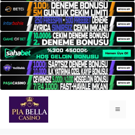
İçeriğe
atla
Menü