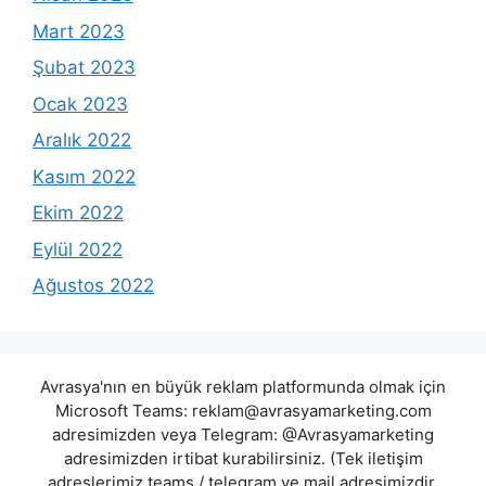
Mart 2023
Şubat 2023
Ocak 2023
Aralık 2022
Kasım 2022
Ekim 2022
Eylül 2022
Ağustos 2022
Avrasya'nın en büyük reklam platformunda olmak için
Microsoft Teams:
reklam@avrasyamarketing.com
adresimizden veya Telegram: @Avrasyamarketing
adresimizden irtibat kurabilirsiniz. (Tek iletişim
adreslerimiz teams / telegram ve mail adresimizdir.