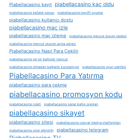
piabellacasino kaç oldu
Piabellacasino kayıt
piabellacasino kefalet parası
piabellacasino keyifli oyunlar
piabellacasino kullanıcı dostu
piabellacasino maç izle
piabellacasino maç izleme
piabellacasino mevcut durum nedeni
piabellacasino mevcut oturum açma adresi
Piabellacasino Nasıl Para Çekilir
piabellacasino ne tür bahisler mevcut
piabellacasino olmadan bağlantı kurulamıyor
piabellacasino oyun sektörü
Piabellacasino Para Yatırma
piabellacasino para çekme
piabellacasino promosyon kodu
piabellacasino ruleti
piabellacasino sanal bahis oranları
piabellacasino sikayet
piabellacasino sitesi
piabellacasino sosyal medya platformları
piabellacasino telegram
piabellacasino spor etkinliği
Piabellacasino TV