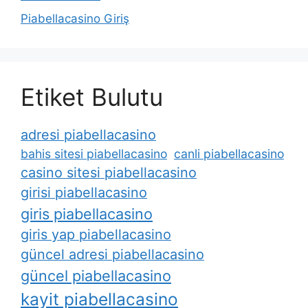
Piabellacasino Giriş
Etiket Bulutu
adresi piabellacasino
bahis sitesi piabellacasino
canli piabellacasino
casino sitesi piabellacasino
girisi piabellacasino
giris piabellacasino
giris yap piabellacasino
güncel adresi piabellacasino
güncel piabellacasino
kayit piabellacasino