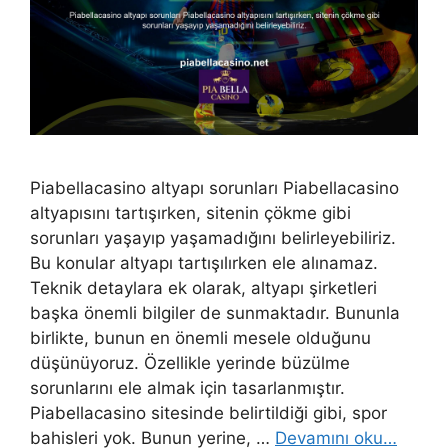
Piabellacasino altyapı sorunları Piabellacasino
altyapısını tartışırken, sitenin çökme gibi
sorunları yaşayıp yaşamadığını belirleyebiliriz.
Bu konular altyapı tartışılırken ele alınamaz.
Teknik detaylara ek olarak, altyapı şirketleri
başka önemli bilgiler de sunmaktadır. Bununla
birlikte, bunun en önemli mesele olduğunu
düşünüyoruz. Özellikle yerinde büzülme
sorunlarını ele almak için tasarlanmıştır.
Piabellacasino sitesinde belirtildiği gibi, spor
bahisleri yok. Bunun yerine, …
Devamını oku…