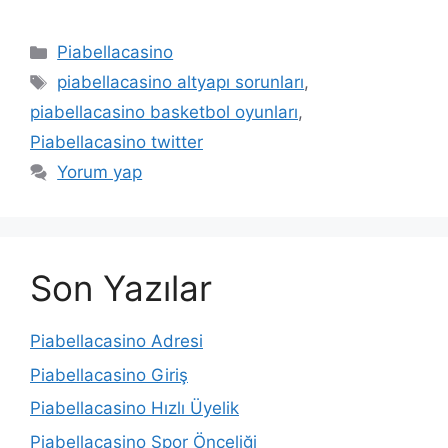
Kategoriler
Piabellacasino
Etiketler
piabellacasino altyapı sorunları
,
piabellacasino basketbol oyunları
,
Piabellacasino twitter
Yorum yap
Son Yazılar
Piabellacasino Adresi
Piabellacasino Giriş
Piabellacasino Hızlı Üyelik
Piabellacasino Spor Önceliği