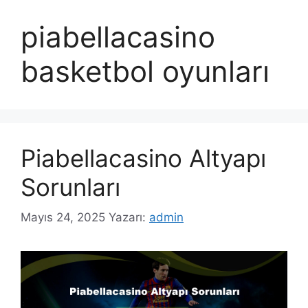
piabellacasino
basketbol oyunları
Piabellacasino Altyapı
Sorunları
Mayıs 24, 2025
Yazarı:
admin