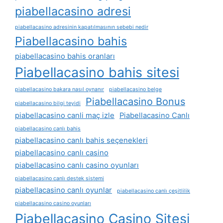
piabellacasino adresi
piabellacasino adresinin kapatılmasının sebebi nedir
Piabellacasino bahis
piabellacasino bahis oranları
Piabellacasino bahis sitesi
piabellacasino bakara nasıl oynanır
piabellacasino belge
Piabellacasino Bonus
piabellacasino bilgi teyidi
piabellacasino canli maç izle
Piabellacasino Canlı
piabellacasino canlı bahis
piabellacasino canlı bahis seçenekleri
piabellacasino canlı casino
piabellacasino canlı casino oyunları
piabellacasino canlı destek sistemi
piabellacasino canlı oyunlar
piabellacasino canlı çeşitlilik
piabellacasino casino oyunları
Piabellacasino Casino Sitesi