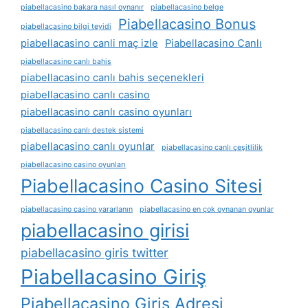
piabellacasino bakara nasıl oynanır
piabellacasino belge
Piabellacasino Bonus
piabellacasino bilgi teyidi
piabellacasino canli maç izle
Piabellacasino Canlı
piabellacasino canlı bahis
piabellacasino canlı bahis seçenekleri
piabellacasino canlı casino
piabellacasino canlı casino oyunları
piabellacasino canlı destek sistemi
piabellacasino canlı oyunlar
piabellacasino canlı çeşitlilik
piabellacasino casino oyunları
Piabellacasino Casino Sitesi
piabellacasino casino yararlanın
piabellacasino en çok oynanan oyunlar
piabellacasino girisi
piabellacasino giris twitter
Piabellacasino Giriş
Piabellacasino Giriş Adresi