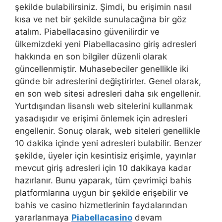
şekilde bulabilirsiniz. Şimdi, bu erişimin nasıl
kısa ve net bir şekilde sunulacağına bir göz
atalım. Piabellacasino güvenilirdir ve
ülkemizdeki yeni Piabellacasino giriş adresleri
hakkında en son bilgiler düzenli olarak
güncellenmiştir. Muhasebeciler genellikle iki
günde bir adreslerini değiştirirler. Genel olarak,
en son web sitesi adresleri daha sık engellenir.
Yurtdışından lisanslı web sitelerini kullanmak
yasadışıdır ve erişimi önlemek için adresleri
engellenir. Sonuç olarak, web siteleri genellikle
10 dakika içinde yeni adresleri bulabilir. Benzer
şekilde, üyeler için kesintisiz erişimle, yayınlar
mevcut giriş adresleri için 10 dakikaya kadar
hazırlanır. Bunu yaparak, tüm çevrimiçi bahis
platformlarına uygun bir şekilde erişebilir ve
bahis ve casino hizmetlerinin faydalarından
yararlanmaya
Piabellacasino
devam