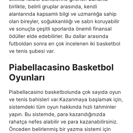
birlikte, belirli gruplar arasında, kendi
alanlarında kapsamlı bilgi ve uzmanlığa sahip
olan bireyler, soğukkanlılığı ve sabrı koruyabilir
ve sonuçta çeşitli sporlarda önemli finansal
ödüller elde edebilirler. Bu dallar arasında
futboldan sonra en çok incelenen iki basketbol
ve tenis şubesi var.
Piabellacasino Basketbol
Oyunları
Piabellacasino basketbolunda çok sayıda oyun
ve tenis bahisleri var.Kazanmaya başlamak için,
sistemdeki tüm oyun hakkında hızlı tahminler
yapın. Bu sistemde, para kazandığınızda
rahatça nefes alabilir ve para kazanabilirsiniz.
Önceden belirlenmiş bir yazma sistemi için