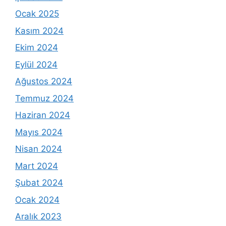
Ocak 2025
Kasım 2024
Ekim 2024
Eylül 2024
Ağustos 2024
Temmuz 2024
Haziran 2024
Mayıs 2024
Nisan 2024
Mart 2024
Şubat 2024
Ocak 2024
Aralık 2023