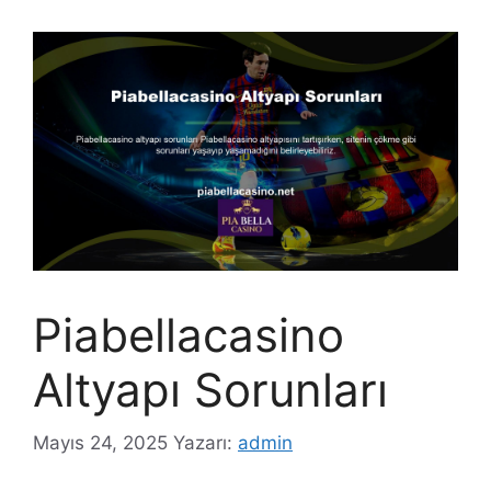
Piabellacasino
Altyapı Sorunları
Mayıs 24, 2025
Yazarı:
admin