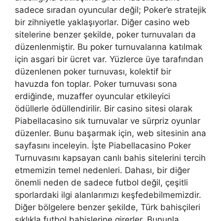
sadece sıradan oyuncular değil; Poker’e stratejik
bir zihniyetle yaklaşıyorlar. Diğer casino web
sitelerine benzer şekilde, poker turnuvaları da
düzenlenmiştir. Bu poker turnuvalarına katılmak
için asgari bir ücret var. Yüzlerce üye tarafından
düzenlenen poker turnuvası, kolektif bir
havuzda fon toplar. Poker turnuvası sona
erdiğinde, muzaffer oyuncular etkileyici
ödüllerle ödüllendirilir. Bir casino sitesi olarak
Piabellacasino sık turnuvalar ve sürpriz oyunlar
düzenler. Bunu başarmak için, web sitesinin ana
sayfasını inceleyin. İşte Piabellacasino Poker
Turnuvasını kapsayan canlı bahis sitelerini tercih
etmemizin temel nedenleri. Dahası, bir diğer
önemli neden de sadece futbol değil, çeşitli
sporlardaki ilgi alanlarımızı keşfedebilmemizdir.
Diğer bölgelere benzer şekilde, Türk bahisçileri
sıklıkla futbol bahislerine girerler. Bununla