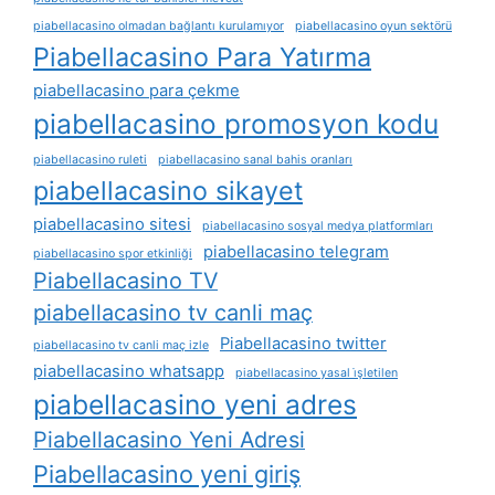
piabellacasino olmadan bağlantı kurulamıyor
piabellacasino oyun sektörü
Piabellacasino Para Yatırma
piabellacasino para çekme
piabellacasino promosyon kodu
piabellacasino ruleti
piabellacasino sanal bahis oranları
piabellacasino sikayet
piabellacasino sitesi
piabellacasino sosyal medya platformları
piabellacasino telegram
piabellacasino spor etkinliği
Piabellacasino TV
piabellacasino tv canli maç
Piabellacasino twitter
piabellacasino tv canli maç izle
piabellacasino whatsapp
piabellacasino yasal i̇şletilen
piabellacasino yeni adres
Piabellacasino Yeni Adresi
Piabellacasino yeni giriş