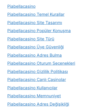
Piabellacasino
Piabellacasino Temel Kurallar
Piabellacasino Site Tasarımı
Piabellacasino Popüler Konuşma
Piabellacasino Site Türü
Piabellacasino Üye Güvenliği
Piabellacasino Adres Bulma
Piabellacasino Oturum Seçenekleri
Piabellacasino Gizlilik Politikası
Piabellacasino Canlı Casinolar
Piabellacasino Kullanıcılar
Piabellacasino Memnuniyet
Piabellacasino Adres Değişikliği