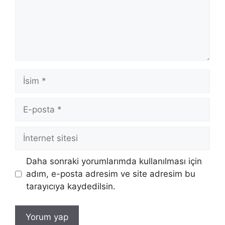
İsim
E-
posta
İnternet
sitesi
Daha sonraki yorumlarımda kullanılması için
adım, e-posta adresim ve site adresim bu
tarayıcıya kaydedilsin.