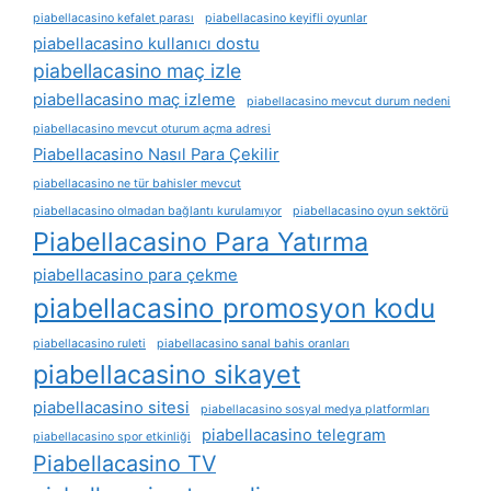
piabellacasino kefalet parası
piabellacasino keyifli oyunlar
piabellacasino kullanıcı dostu
piabellacasino maç izle
piabellacasino maç izleme
piabellacasino mevcut durum nedeni
piabellacasino mevcut oturum açma adresi
Piabellacasino Nasıl Para Çekilir
piabellacasino ne tür bahisler mevcut
piabellacasino olmadan bağlantı kurulamıyor
piabellacasino oyun sektörü
Piabellacasino Para Yatırma
piabellacasino para çekme
piabellacasino promosyon kodu
piabellacasino ruleti
piabellacasino sanal bahis oranları
piabellacasino sikayet
piabellacasino sitesi
piabellacasino sosyal medya platformları
piabellacasino telegram
piabellacasino spor etkinliği
Piabellacasino TV