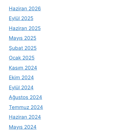
Haziran 2026
Eylül 2025
Haziran 2025
Mayıs 2025
Şubat 2025
Ocak 2025
Kasım 2024
Ekim 2024
Eylül 2024
Ağustos 2024
Temmuz 2024
Haziran 2024
Mayıs 2024