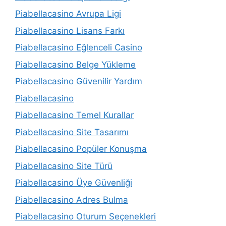
Piabellacasino Avrupa Ligi
Piabellacasino Lisans Farkı
Piabellacasino Eğlenceli Casino
Piabellacasino Belge Yükleme
Piabellacasino Güvenilir Yardım
Piabellacasino
Piabellacasino Temel Kurallar
Piabellacasino Site Tasarımı
Piabellacasino Popüler Konuşma
Piabellacasino Site Türü
Piabellacasino Üye Güvenliği
Piabellacasino Adres Bulma
Piabellacasino Oturum Seçenekleri