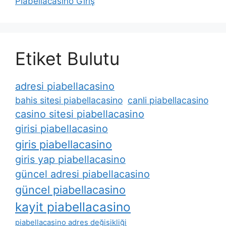
Piabellacasino Giriş
Etiket Bulutu
adresi piabellacasino
bahis sitesi piabellacasino
canli piabellacasino
casino sitesi piabellacasino
girisi piabellacasino
giris piabellacasino
giris yap piabellacasino
güncel adresi piabellacasino
güncel piabellacasino
kayit piabellacasino
piabellacasino adres değişikliği