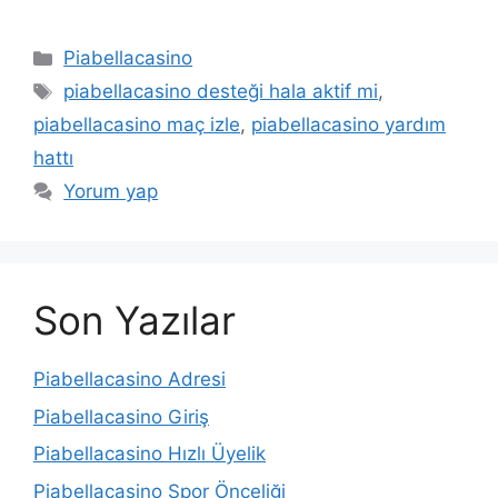
Kategoriler
Piabellacasino
Etiketler
piabellacasino desteği hala aktif mi
,
piabellacasino maç izle
,
piabellacasino yardım
hattı
Yorum yap
Son Yazılar
Piabellacasino Adresi
Piabellacasino Giriş
Piabellacasino Hızlı Üyelik
Piabellacasino Spor Önceliği