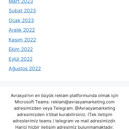
Mart 2023
Şubat 2023
Ocak 2023
Aralık 2022
Kasım 2022
Ekim 2022
Eylül 2022
Ağustos 2022
Avrasya'nın en büyük reklam platformunda olmak için
Microsoft Teams:
reklam@avrasyamarketing.com
adresimizden veya Telegram: @Avrasyamarketing
adresimizden irtibat kurabilirsiniz. (Tek iletişim
adreslerimiz teams / telegram ve mail adresimizdir.
Harici hiçbir iletişim adresimiz bulunmamaktadır.