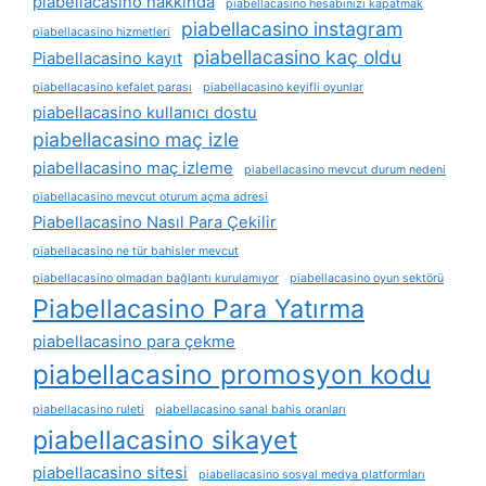
piabellacasino hakkında
piabellacasino hesabınızı kapatmak
piabellacasino instagram
piabellacasino hizmetleri
piabellacasino kaç oldu
Piabellacasino kayıt
piabellacasino kefalet parası
piabellacasino keyifli oyunlar
piabellacasino kullanıcı dostu
piabellacasino maç izle
piabellacasino maç izleme
piabellacasino mevcut durum nedeni
piabellacasino mevcut oturum açma adresi
Piabellacasino Nasıl Para Çekilir
piabellacasino ne tür bahisler mevcut
piabellacasino olmadan bağlantı kurulamıyor
piabellacasino oyun sektörü
Piabellacasino Para Yatırma
piabellacasino para çekme
piabellacasino promosyon kodu
piabellacasino ruleti
piabellacasino sanal bahis oranları
piabellacasino sikayet
piabellacasino sitesi
piabellacasino sosyal medya platformları