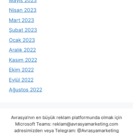
Mayıs 2023
Nisan 2023
Mart 2023
Şubat 2023
Ocak 2023
Aralık 2022
Kasım 2022
Ekim 2022
Eylül 2022
Ağustos 2022
Avrasya'nın en büyük reklam platformunda olmak için
Microsoft Teams:
reklam@avrasyamarketing.com
adresimizden veya Telegram: @Avrasyamarketing