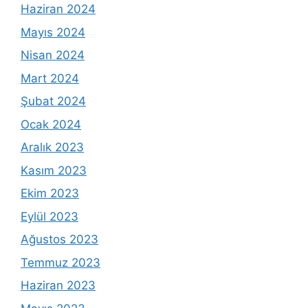
Haziran 2024
Mayıs 2024
Nisan 2024
Mart 2024
Şubat 2024
Ocak 2024
Aralık 2023
Kasım 2023
Ekim 2023
Eylül 2023
Ağustos 2023
Temmuz 2023
Haziran 2023