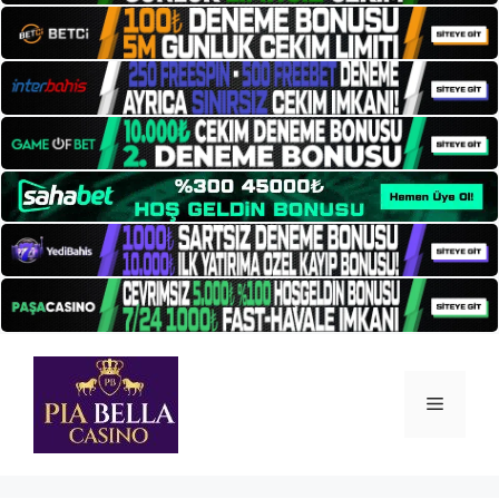
İçeriğe
atla
Menü