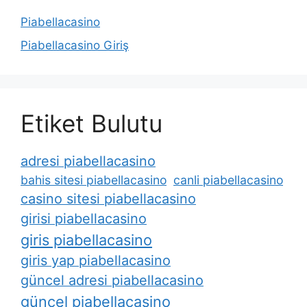
Piabellacasino
Piabellacasino Giriş
Etiket Bulutu
adresi piabellacasino
bahis sitesi piabellacasino
canli piabellacasino
casino sitesi piabellacasino
girisi piabellacasino
giris piabellacasino
giris yap piabellacasino
güncel adresi piabellacasino
güncel piabellacasino