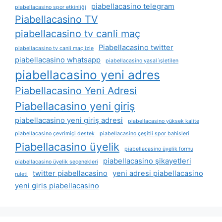
piabellacasino telegram
piabellacasino spor etkinliği
Piabellacasino TV
piabellacasino tv canli maç
Piabellacasino twitter
piabellacasino tv canli maç izle
piabellacasino whatsapp
piabellacasino yasal i̇şletilen
piabellacasino yeni adres
Piabellacasino Yeni Adresi
Piabellacasino yeni giriş
piabellacasino yeni giriş adresi
piabellacasino yüksek kalite
piabellacasino çevrimiçi destek
piabellacasino çeşitli spor bahisleri
Piabellacasino üyelik
piabellacasino üyelik formu
piabellacasino şikayetleri
piabellacasino üyelik seçenekleri
twitter piabellacasino
yeni adresi piabellacasino
ruleti
yeni giris piabellacasino