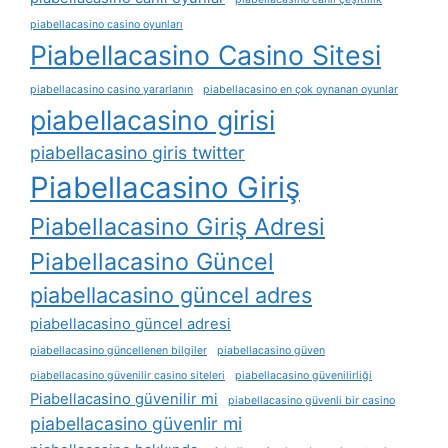
piabellacasino casino oyunları
Piabellacasino Casino Sitesi
piabellacasino casino yararlanın
piabellacasino en çok oynanan oyunlar
piabellacasino girisi
piabellacasino giris twitter
Piabellacasino Giriş
Piabellacasino Giriş Adresi
Piabellacasino Güncel
piabellacasino güncel adres
piabellacasino güncel adresi
piabellacasino güncellenen bilgiler
piabellacasino güven
piabellacasino güvenilir casino siteleri
piabellacasino güvenilirliği
Piabellacasino güvenilir mi
piabellacasino güvenli bir casino
piabellacasino güvenlir mi