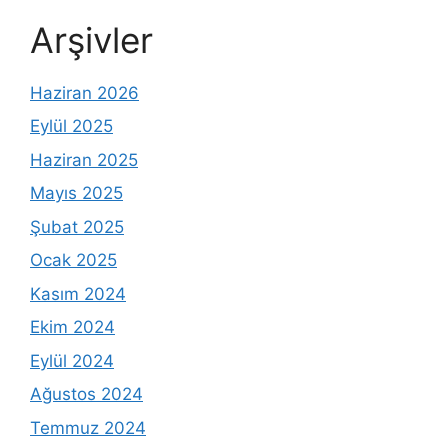
Arşivler
Haziran 2026
Eylül 2025
Haziran 2025
Mayıs 2025
Şubat 2025
Ocak 2025
Kasım 2024
Ekim 2024
Eylül 2024
Ağustos 2024
Temmuz 2024