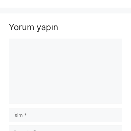
Yorum yapın
Yorum
İsim
E-