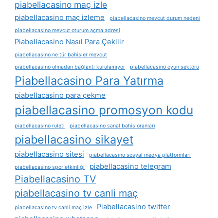
piabellacasino maç izle
piabellacasino maç izleme
piabellacasino mevcut durum nedeni
piabellacasino mevcut oturum açma adresi
Piabellacasino Nasıl Para Çekilir
piabellacasino ne tür bahisler mevcut
piabellacasino olmadan bağlantı kurulamıyor
piabellacasino oyun sektörü
Piabellacasino Para Yatırma
piabellacasino para çekme
piabellacasino promosyon kodu
piabellacasino ruleti
piabellacasino sanal bahis oranları
piabellacasino sikayet
piabellacasino sitesi
piabellacasino sosyal medya platformları
piabellacasino telegram
piabellacasino spor etkinliği
Piabellacasino TV
piabellacasino tv canli maç
Piabellacasino twitter
piabellacasino tv canli maç izle