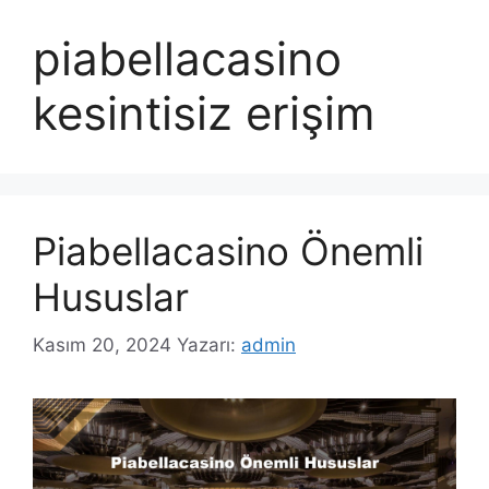
piabellacasino
kesintisiz erişim
Piabellacasino Önemli
Hususlar
Kasım 20, 2024
Yazarı:
admin