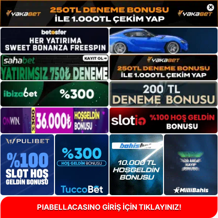
×
PIABELLACASINO GİRİŞ İÇİN TIKLAYINIZ!