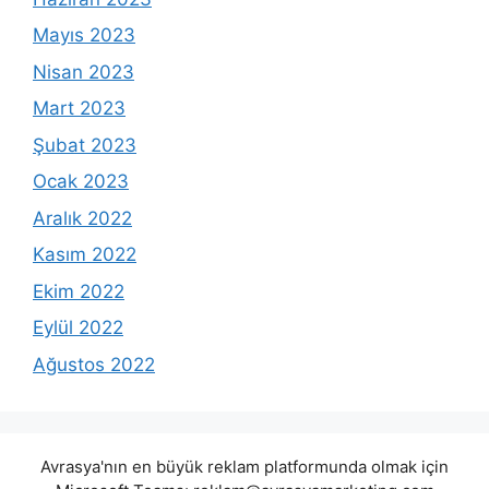
Mayıs 2023
Nisan 2023
Mart 2023
Şubat 2023
Ocak 2023
Aralık 2022
Kasım 2022
Ekim 2022
Eylül 2022
Ağustos 2022
Avrasya'nın en büyük reklam platformunda olmak için