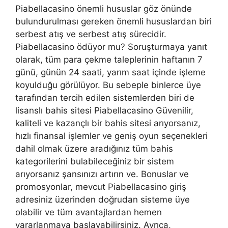
Piabellacasino önemli hususlar göz önünde
bulundurulması gereken önemli hususlardan biri
serbest atış ve serbest atış sürecidir.
Piabellacasino ödüyor mu? Soruşturmaya yanıt
olarak, tüm para çekme taleplerinin haftanın 7
günü, günün 24 saati, yarım saat içinde işleme
koyulduğu görülüyor. Bu sebeple binlerce üye
tarafından tercih edilen sistemlerden biri de
lisanslı bahis sitesi Piabellacasino Güvenilir,
kaliteli ve kazançlı bir bahis sitesi arıyorsanız,
hızlı finansal işlemler ve geniş oyun seçenekleri
dahil olmak üzere aradığınız tüm bahis
kategorilerini bulabileceğiniz bir sistem
arıyorsanız şansınızı artırın ve. Bonuslar ve
promosyonlar, mevcut Piabellacasino giriş
adresiniz üzerinden doğrudan sisteme üye
olabilir ve tüm avantajlardan hemen
yararlanmaya başlayabilirsiniz. Ayrıca,