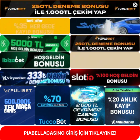
×
PIABELLACASINO GİRİŞ İÇİN TIKLAYINIZ!