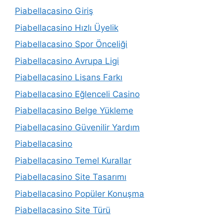
Piabellacasino Giriş
Piabellacasino Hızlı Üyelik
Piabellacasino Spor Önceliği
Piabellacasino Avrupa Ligi
Piabellacasino Lisans Farkı
Piabellacasino Eğlenceli Casino
Piabellacasino Belge Yükleme
Piabellacasino Güvenilir Yardım
Piabellacasino
Piabellacasino Temel Kurallar
Piabellacasino Site Tasarımı
Piabellacasino Popüler Konuşma
Piabellacasino Site Türü