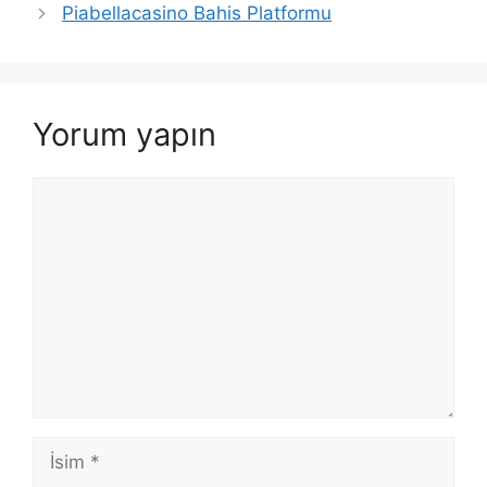
dolaşımı
Piabellacasino Bahis Platformu
Yorum yapın
Yorum
İsim