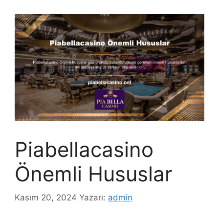
Piabellacasino
Önemli Hususlar
Kasım 20, 2024
Yazarı:
admin