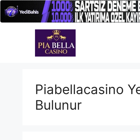
İçeriğe
atla
Piabellacasino Ye
Bulunur