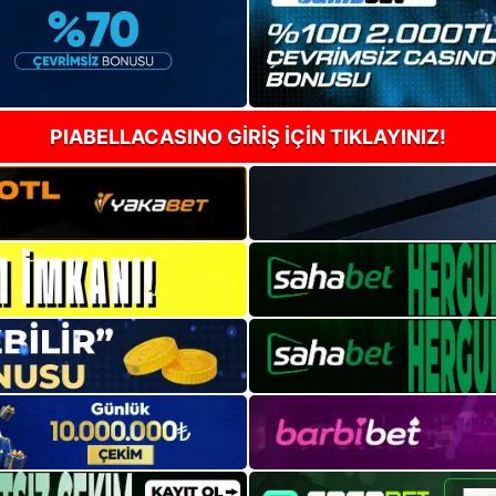
PIABELLACASINO GİRİŞ İÇİN TIKLAYINIZ!