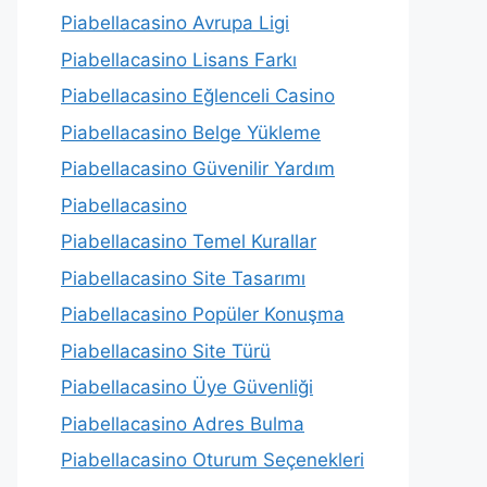
Piabellacasino Avrupa Ligi
Piabellacasino Lisans Farkı
Piabellacasino Eğlenceli Casino
Piabellacasino Belge Yükleme
Piabellacasino Güvenilir Yardım
Piabellacasino
Piabellacasino Temel Kurallar
Piabellacasino Site Tasarımı
Piabellacasino Popüler Konuşma
Piabellacasino Site Türü
Piabellacasino Üye Güvenliği
Piabellacasino Adres Bulma
Piabellacasino Oturum Seçenekleri