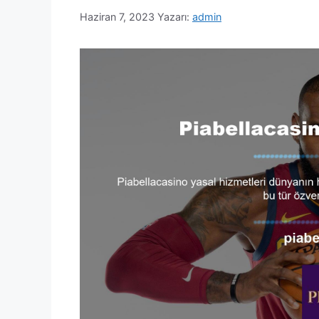
Haziran 7, 2023
Yazarı:
admin