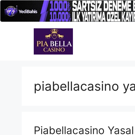
İçeriğe
atla
piabellacasino ya
Piabellacasino Yasal