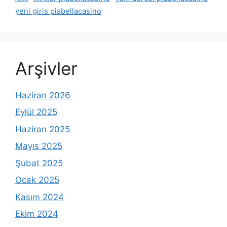
yeni giris piabellacasino
Arşivler
Haziran 2026
Eylül 2025
Haziran 2025
Mayıs 2025
Şubat 2025
Ocak 2025
Kasım 2024
Ekim 2024