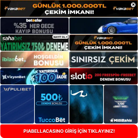
×
PIABELLACASINO GİRİŞ İÇİN TIKLAYINIZ!