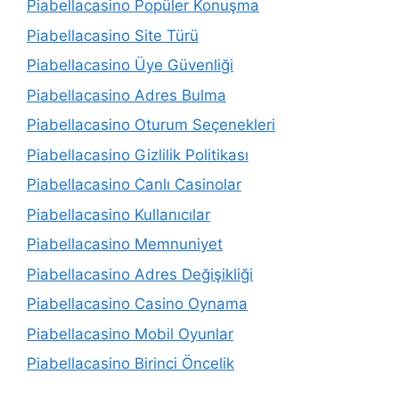
Piabellacasino Popüler Konuşma
Piabellacasino Site Türü
Piabellacasino Üye Güvenliği
Piabellacasino Adres Bulma
Piabellacasino Oturum Seçenekleri
Piabellacasino Gizlilik Politikası
Piabellacasino Canlı Casinolar
Piabellacasino Kullanıcılar
Piabellacasino Memnuniyet
Piabellacasino Adres Değişikliği
Piabellacasino Casino Oynama
Piabellacasino Mobil Oyunlar
Piabellacasino Birinci Öncelik