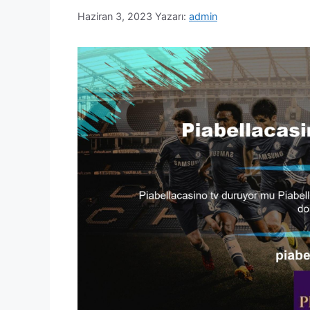
Haziran 3, 2023
Yazarı:
admin