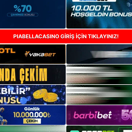
PIABELLACASINO GİRİŞ İÇİN TIKLAYINIZ!