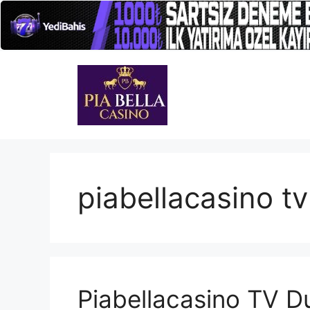
İçeriğe
atla
piabellacasino t
Piabellacasino TV D