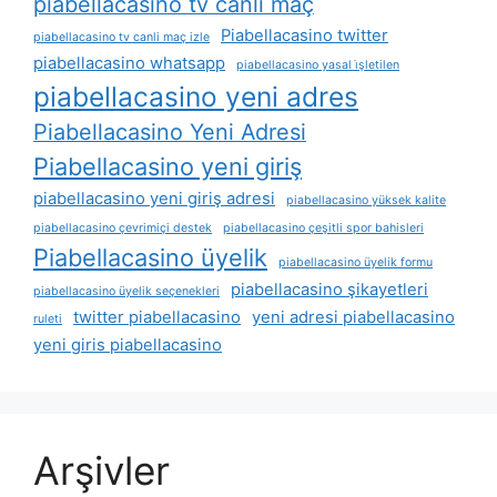
piabellacasino tv canli maç
Piabellacasino twitter
piabellacasino tv canli maç izle
piabellacasino whatsapp
piabellacasino yasal i̇şletilen
piabellacasino yeni adres
Piabellacasino Yeni Adresi
Piabellacasino yeni giriş
piabellacasino yeni giriş adresi
piabellacasino yüksek kalite
piabellacasino çevrimiçi destek
piabellacasino çeşitli spor bahisleri
Piabellacasino üyelik
piabellacasino üyelik formu
piabellacasino şikayetleri
piabellacasino üyelik seçenekleri
twitter piabellacasino
yeni adresi piabellacasino
ruleti
yeni giris piabellacasino
Arşivler