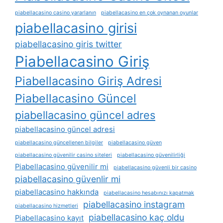
piabellacasino casino yararlanın
piabellacasino en çok oynanan oyunlar
piabellacasino girisi
piabellacasino giris twitter
Piabellacasino Giriş
Piabellacasino Giriş Adresi
Piabellacasino Güncel
piabellacasino güncel adres
piabellacasino güncel adresi
piabellacasino güncellenen bilgiler
piabellacasino güven
piabellacasino güvenilir casino siteleri
piabellacasino güvenilirliği
Piabellacasino güvenilir mi
piabellacasino güvenli bir casino
piabellacasino güvenlir mi
piabellacasino hakkında
piabellacasino hesabınızı kapatmak
piabellacasino instagram
piabellacasino hizmetleri
piabellacasino kaç oldu
Piabellacasino kayıt