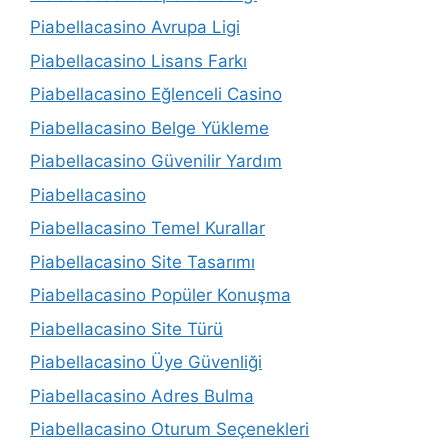
Piabellacasino Avrupa Ligi
Piabellacasino Lisans Farkı
Piabellacasino Eğlenceli Casino
Piabellacasino Belge Yükleme
Piabellacasino Güvenilir Yardım
Piabellacasino
Piabellacasino Temel Kurallar
Piabellacasino Site Tasarımı
Piabellacasino Popüler Konuşma
Piabellacasino Site Türü
Piabellacasino Üye Güvenliği
Piabellacasino Adres Bulma
Piabellacasino Oturum Seçenekleri