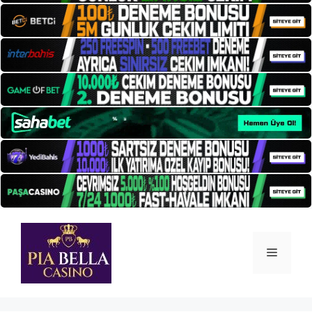
İçeriğe
atla
Menü