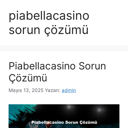
piabellacasino
sorun çözümü
Piabellacasino Sorun
Çözümü
Mayıs 13, 2025
Yazarı:
admin