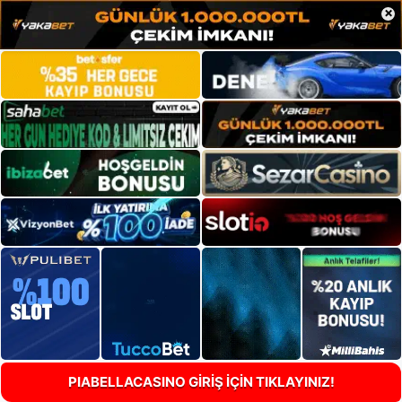
×
PIABELLACASINO GİRİŞ İÇİN TIKLAYINIZ!