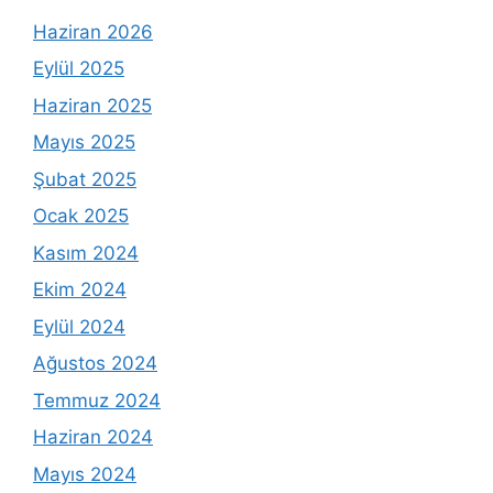
Haziran 2026
Eylül 2025
Haziran 2025
Mayıs 2025
Şubat 2025
Ocak 2025
Kasım 2024
Ekim 2024
Eylül 2024
Ağustos 2024
Temmuz 2024
Haziran 2024
Mayıs 2024