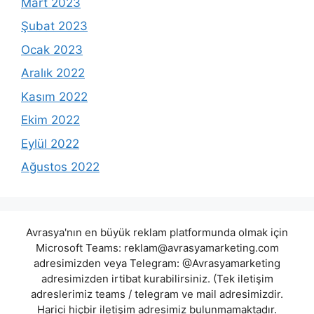
Mart 2023
Şubat 2023
Ocak 2023
Aralık 2022
Kasım 2022
Ekim 2022
Eylül 2022
Ağustos 2022
Avrasya'nın en büyük reklam platformunda olmak için
Microsoft Teams:
reklam@avrasyamarketing.com
adresimizden veya Telegram: @Avrasyamarketing
adresimizden irtibat kurabilirsiniz. (Tek iletişim
adreslerimiz teams / telegram ve mail adresimizdir.
Harici hiçbir iletişim adresimiz bulunmamaktadır.