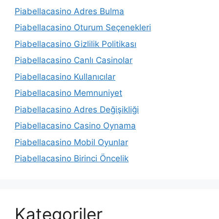
Piabellacasino Adres Bulma
Piabellacasino Oturum Seçenekleri
Piabellacasino Gizlilik Politikası
Piabellacasino Canlı Casinolar
Piabellacasino Kullanıcılar
Piabellacasino Memnuniyet
Piabellacasino Adres Değişikliği
Piabellacasino Casino Oynama
Piabellacasino Mobil Oyunlar
Piabellacasino Birinci Öncelik
Kategoriler