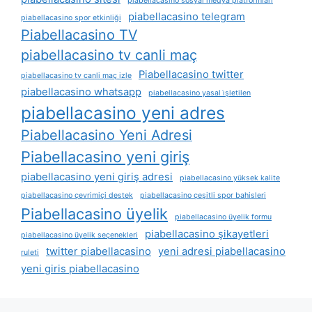
piabellacasino sosyal medya platformları
piabellacasino telegram
piabellacasino spor etkinliği
Piabellacasino TV
piabellacasino tv canli maç
Piabellacasino twitter
piabellacasino tv canli maç izle
piabellacasino whatsapp
piabellacasino yasal i̇şletilen
piabellacasino yeni adres
Piabellacasino Yeni Adresi
Piabellacasino yeni giriş
piabellacasino yeni giriş adresi
piabellacasino yüksek kalite
piabellacasino çevrimiçi destek
piabellacasino çeşitli spor bahisleri
Piabellacasino üyelik
piabellacasino üyelik formu
piabellacasino şikayetleri
piabellacasino üyelik seçenekleri
twitter piabellacasino
yeni adresi piabellacasino
ruleti
yeni giris piabellacasino