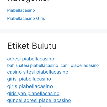
Piabellacasino
Piabellacasino Giriş
Etiket Bulutu
adresi piabellacasino
bahis sitesi piabellacasino
canli piabellacasino
casino sitesi piabellacasino
girisi piabellacasino
giris piabellacasino
giris yap piabellacasino
güncel adresi piabellacasino