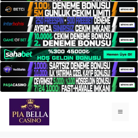
İçeriğe
atla
Menü