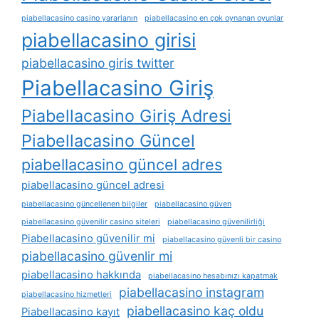
piabellacasino casino yararlanın
piabellacasino en çok oynanan oyunlar
piabellacasino girisi
piabellacasino giris twitter
Piabellacasino Giriş
Piabellacasino Giriş Adresi
Piabellacasino Güncel
piabellacasino güncel adres
piabellacasino güncel adresi
piabellacasino güncellenen bilgiler
piabellacasino güven
piabellacasino güvenilir casino siteleri
piabellacasino güvenilirliği
Piabellacasino güvenilir mi
piabellacasino güvenli bir casino
piabellacasino güvenlir mi
piabellacasino hakkında
piabellacasino hesabınızı kapatmak
piabellacasino instagram
piabellacasino hizmetleri
piabellacasino kaç oldu
Piabellacasino kayıt