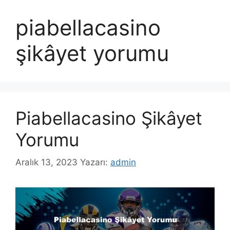
piabellacasino
şikâyet yorumu
Piabellacasino Şikâyet
Yorumu
Aralık 13, 2023
Yazarı:
admin