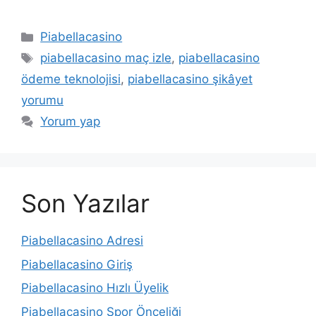
Kategoriler
Piabellacasino
Etiketler
piabellacasino maç izle
,
piabellacasino
ödeme teknolojisi
,
piabellacasino şikâyet
yorumu
Yorum yap
Son Yazılar
Piabellacasino Adresi
Piabellacasino Giriş
Piabellacasino Hızlı Üyelik
Piabellacasino Spor Önceliği