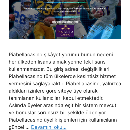
Piabellacasino şikâyet yorumu bunun nedeni
her ülkeden lisans almak yerine tek lisans
kullanmamızdır. Bu giriş adresi değişiklikleri
Piabellacasino tüm ülkelerde kesintisiz hizmet
vermesini sağlayacaktır. Piabellacasino, yalnızca
aldıkları izinlere göre siteye üye olarak
tanımlanan kullanıcıları kabul etmektedir.
Aslında üyeler arasında eşit bir sistem mevcut
ve bonuslar sorunsuz bir şekilde ödeniyor.
Piabellacasino üyelik işlemleri için kullanıcıların
güncel …
Devamını oku…