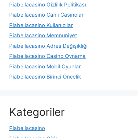
Piabellacasino Gizlilik Politikası
Piabellacasino Canlı Casinolar
Piabellacasino Kullanıcılar
Piabellacasino Memnuniyet
Piabellacasino Adres Değişikliği
Piabellacasino Casino Oynama
Piabellacasino Mobil Oyunlar
Piabellacasino Birinci Öncelik
Kategoriler
Piabellacasino