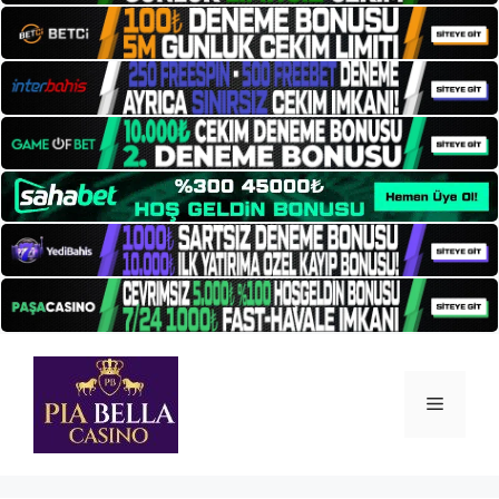
İçeriğe
atla
Menü