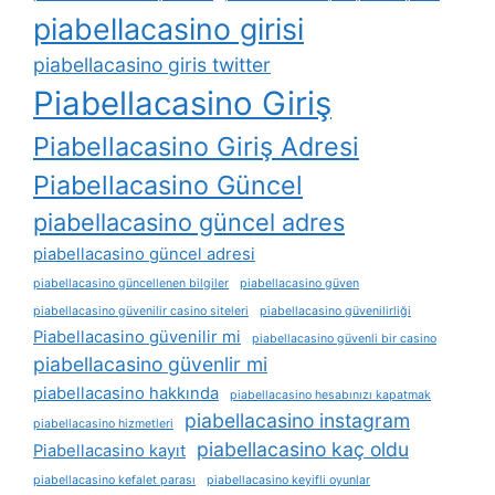
piabellacasino girisi
piabellacasino giris twitter
Piabellacasino Giriş
Piabellacasino Giriş Adresi
Piabellacasino Güncel
piabellacasino güncel adres
piabellacasino güncel adresi
piabellacasino güncellenen bilgiler
piabellacasino güven
piabellacasino güvenilir casino siteleri
piabellacasino güvenilirliği
Piabellacasino güvenilir mi
piabellacasino güvenli bir casino
piabellacasino güvenlir mi
piabellacasino hakkında
piabellacasino hesabınızı kapatmak
piabellacasino instagram
piabellacasino hizmetleri
piabellacasino kaç oldu
Piabellacasino kayıt
piabellacasino kefalet parası
piabellacasino keyifli oyunlar