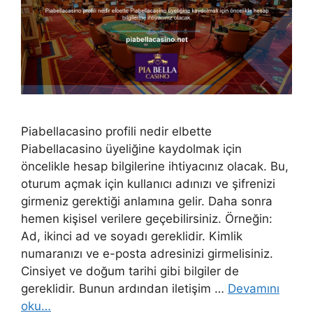
Piabellacasino profili nedir elbette
Piabellacasino üyeliğine kaydolmak için
öncelikle hesap bilgilerine ihtiyacınız olacak. Bu,
oturum açmak için kullanıcı adınızı ve şifrenizi
girmeniz gerektiği anlamına gelir. Daha sonra
hemen kişisel verilere geçebilirsiniz. Örneğin:
Ad, ikinci ad ve soyadı gereklidir. Kimlik
numaranızı ve e-posta adresinizi girmelisiniz.
Cinsiyet ve doğum tarihi gibi bilgiler de
gereklidir. Bunun ardından iletişim …
Devamını
oku…