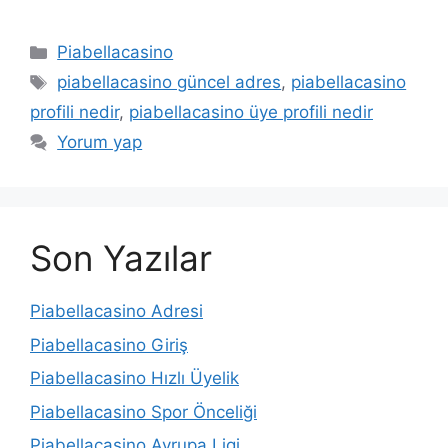
Kategoriler
Piabellacasino
Etiketler
piabellacasino güncel adres
,
piabellacasino
profili nedir
,
piabellacasino üye profili nedir
Yorum yap
Son Yazılar
Piabellacasino Adresi
Piabellacasino Giriş
Piabellacasino Hızlı Üyelik
Piabellacasino Spor Önceliği
Piabellacasino Avrupa Ligi