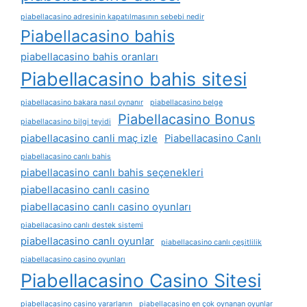
piabellacasino adresinin kapatılmasının sebebi nedir
Piabellacasino bahis
piabellacasino bahis oranları
Piabellacasino bahis sitesi
piabellacasino bakara nasıl oynanır
piabellacasino belge
Piabellacasino Bonus
piabellacasino bilgi teyidi
piabellacasino canli maç izle
Piabellacasino Canlı
piabellacasino canlı bahis
piabellacasino canlı bahis seçenekleri
piabellacasino canlı casino
piabellacasino canlı casino oyunları
piabellacasino canlı destek sistemi
piabellacasino canlı oyunlar
piabellacasino canlı çeşitlilik
piabellacasino casino oyunları
Piabellacasino Casino Sitesi
piabellacasino casino yararlanın
piabellacasino en çok oynanan oyunlar