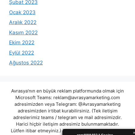
Şubat 2023
Ocak 2023
Aralık 2022
Kasım 2022
Ekim 2022
Eylül 2022
Ağustos 2022
Avrasya'nın en büyük reklam platformunda olmak için
Microsoft Teams:
reklam@avrasyamarketing.com
adresimizden veya Telegram: @Avrasyamarketing
adresimizden irtibat kurabilirsiniz. (Tek iletişim
adreslerimiz teams / telegram ve mail adresimizdir.
Harici hiçbir iletişim adresimiz bulunmamaktadır.
Lütfen itibar etmeyiniz.) Türkiye yasalarına göre 7258