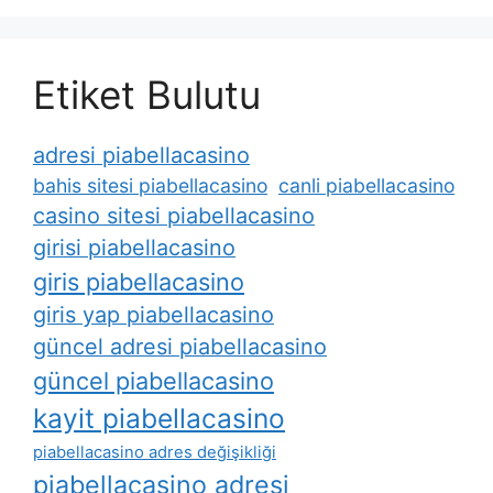
Etiket Bulutu
adresi piabellacasino
bahis sitesi piabellacasino
canli piabellacasino
casino sitesi piabellacasino
girisi piabellacasino
giris piabellacasino
giris yap piabellacasino
güncel adresi piabellacasino
güncel piabellacasino
kayit piabellacasino
piabellacasino adres değişikliği
piabellacasino adresi