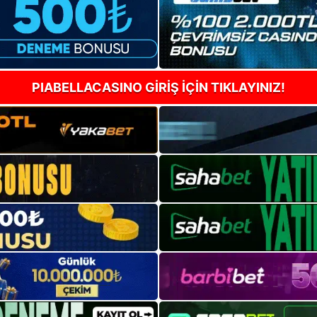
PIABELLACASINO GİRİŞ İÇİN TIKLAYINIZ!