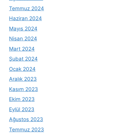
Temmuz 2024
Haziran 2024
Mayıs 2024
Nisan 2024
Mart 2024
Şubat 2024
Ocak 2024
Aralık 2023
Kasım 2023
Ekim 2023
Eylül 2023
Ağustos 2023
Temmuz 2023