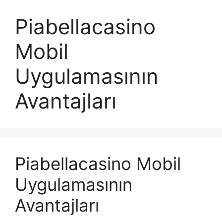
Piabellacasino
Mobil
Uygulamasının
Avantajları
Piabellacasino Mobil
Uygulamasının
Avantajları