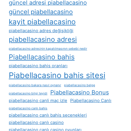
güncel adresi piabellacasino
güncel piabellacasino
kayit piabellacasino
piabellacasino adres değişikliği
piabellacasino adresi
piabellacasino adresinin kapatılmasının sebebi nedir
Piabellacasino bahis
piabellacasino bahis oranları
Piabellacasino bahis sitesi
piabellacasino bakara nasıl oynanır
piabellacasino belge
Piabellacasino Bonus
piabellacasino bilgi teyidi
piabellacasino canli maç izle
Piabellacasino Canlı
piabellacasino canlı bahis
piabellacasino canlı bahis seçenekleri
piabellacasino canlı casino
piabellacasino canlı casino oyunları