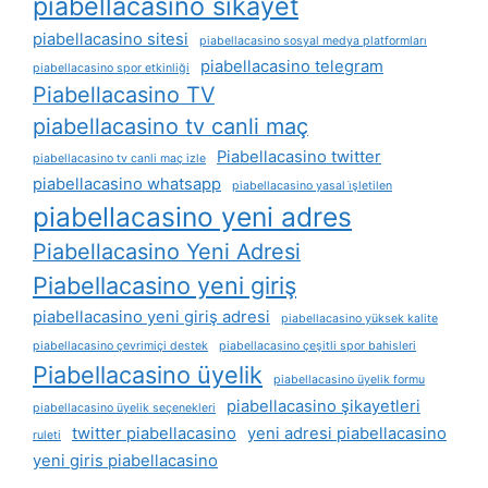
piabellacasino sikayet
piabellacasino sitesi
piabellacasino sosyal medya platformları
piabellacasino telegram
piabellacasino spor etkinliği
Piabellacasino TV
piabellacasino tv canli maç
Piabellacasino twitter
piabellacasino tv canli maç izle
piabellacasino whatsapp
piabellacasino yasal i̇şletilen
piabellacasino yeni adres
Piabellacasino Yeni Adresi
Piabellacasino yeni giriş
piabellacasino yeni giriş adresi
piabellacasino yüksek kalite
piabellacasino çevrimiçi destek
piabellacasino çeşitli spor bahisleri
Piabellacasino üyelik
piabellacasino üyelik formu
piabellacasino şikayetleri
piabellacasino üyelik seçenekleri
twitter piabellacasino
yeni adresi piabellacasino
ruleti
yeni giris piabellacasino