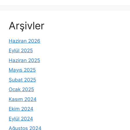
Arşivler
Haziran 2026
Eylül 2025
Haziran 2025
Mayıs 2025
Şubat 2025
Ocak 2025
Kasım 2024
Ekim 2024
Eylül 2024
Ağustos 2024