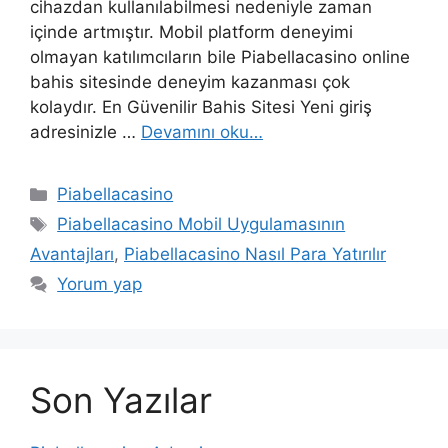
cihazdan kullanılabilmesi nedeniyle zaman
içinde artmıştır. Mobil platform deneyimi
olmayan katılımcıların bile Piabellacasino online
bahis sitesinde deneyim kazanması çok
kolaydır. En Güvenilir Bahis Sitesi Yeni giriş
adresinizle …
Devamını oku…
Kategoriler
Piabellacasino
Etiketler
Piabellacasino Mobil Uygulamasının
Avantajları
,
Piabellacasino Nasıl Para Yatırılır
Yorum yap
Son Yazılar