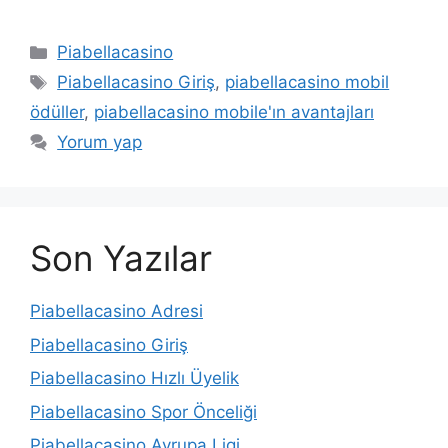
Kategoriler
Piabellacasino
Etiketler
Piabellacasino Giriş
,
piabellacasino mobil
ödüller
,
piabellacasino mobile'ın avantajları
Yorum yap
Son Yazılar
Piabellacasino Adresi
Piabellacasino Giriş
Piabellacasino Hızlı Üyelik
Piabellacasino Spor Önceliği
Piabellacasino Avrupa Ligi