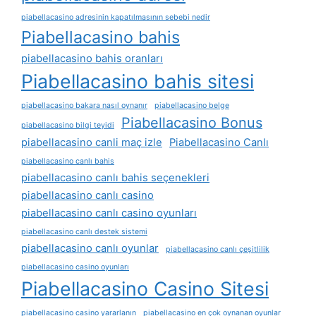
piabellacasino adresinin kapatılmasının sebebi nedir
Piabellacasino bahis
piabellacasino bahis oranları
Piabellacasino bahis sitesi
piabellacasino bakara nasıl oynanır
piabellacasino belge
Piabellacasino Bonus
piabellacasino bilgi teyidi
piabellacasino canli maç izle
Piabellacasino Canlı
piabellacasino canlı bahis
piabellacasino canlı bahis seçenekleri
piabellacasino canlı casino
piabellacasino canlı casino oyunları
piabellacasino canlı destek sistemi
piabellacasino canlı oyunlar
piabellacasino canlı çeşitlilik
piabellacasino casino oyunları
Piabellacasino Casino Sitesi
piabellacasino casino yararlanın
piabellacasino en çok oynanan oyunlar