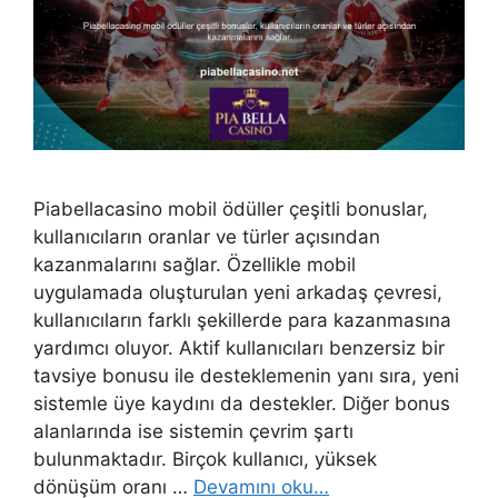
Piabellacasino mobil ödüller çeşitli bonuslar,
kullanıcıların oranlar ve türler açısından
kazanmalarını sağlar. Özellikle mobil
uygulamada oluşturulan yeni arkadaş çevresi,
kullanıcıların farklı şekillerde para kazanmasına
yardımcı oluyor. Aktif kullanıcıları benzersiz bir
tavsiye bonusu ile desteklemenin yanı sıra, yeni
sistemle üye kaydını da destekler. Diğer bonus
alanlarında ise sistemin çevrim şartı
bulunmaktadır. Birçok kullanıcı, yüksek
dönüşüm oranı …
Devamını oku…