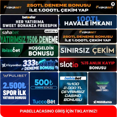
×
PIABELLACASINO GİRİŞ İÇİN TIKLAYINIZ!