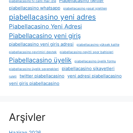
Piabellacasino twitter
piabellacasino tv canli maç izle
piabellacasino whatsapp
piabellacasino yasal i̇şletilen
piabellacasino yeni adres
Piabellacasino Yeni Adresi
Piabellacasino yeni giriş
piabellacasino yeni giriş adresi
piabellacasino yüksek kalite
piabellacasino çevrimiçi destek
piabellacasino çeşitli spor bahisleri
Piabellacasino üyelik
piabellacasino üyelik formu
piabellacasino şikayetleri
piabellacasino üyelik seçenekleri
twitter piabellacasino
yeni adresi piabellacasino
ruleti
yeni giris piabellacasino
Arşivler
Haziran 2026