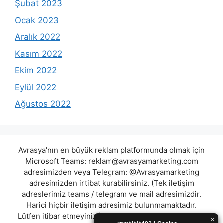
Şubat 2023
Ocak 2023
Aralık 2022
Kasım 2022
Ekim 2022
Eylül 2022
Ağustos 2022
Avrasya'nın en büyük reklam platformunda olmak için
Microsoft Teams:
reklam@avrasyamarketing.com
adresimizden veya Telegram: @Avrasyamarketing
adresimizden irtibat kurabilirsiniz. (Tek iletişim
adreslerimiz teams / telegram ve mail adresimizdir.
Harici hiçbir iletişim adresimiz bulunmamaktadır.
Lütfen itibar etmeyiniz.) Türkiye yasalarına göre 7258