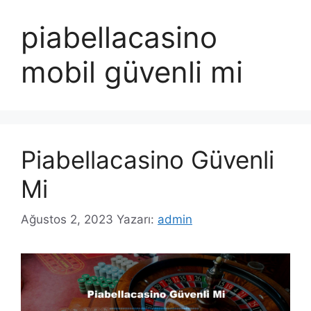
piabellacasino
mobil güvenli mi
Piabellacasino Güvenli
Mi
Ağustos 2, 2023
Yazarı:
admin