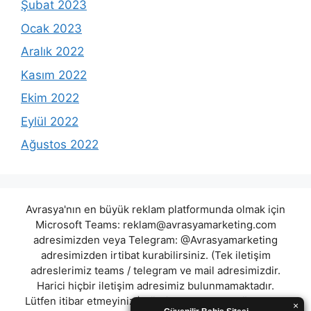
Şubat 2023
Ocak 2023
Aralık 2022
Kasım 2022
Ekim 2022
Eylül 2022
Ağustos 2022
Avrasya'nın en büyük reklam platformunda olmak için
Microsoft Teams:
reklam@avrasyamarketing.com
adresimizden veya Telegram: @Avrasyamarketing
adresimizden irtibat kurabilirsiniz. (Tek iletişim
adreslerimiz teams / telegram ve mail adresimizdir.
Harici hiçbir iletişim adresimiz bulunmamaktadır.
Lütfen itibar etmeyiniz.) Türkiye yasalarına göre 7258