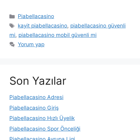
Kategoriler
Piabellacasino
Etiketler
kayit piabellacasino
,
piabellacasino güvenli
mi
,
piabellacasino mobil güvenli mi
Yorum yap
Son Yazılar
Piabellacasino Adresi
Piabellacasino Giriş
Piabellacasino Hızlı Üyelik
Piabellacasino Spor Önceliği
Piabellacasino Avrupa Ligi