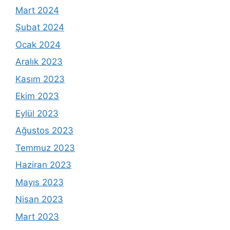
Mart 2024
Şubat 2024
Ocak 2024
Aralık 2023
Kasım 2023
Ekim 2023
Eylül 2023
Ağustos 2023
Temmuz 2023
Haziran 2023
Mayıs 2023
Nisan 2023
Mart 2023