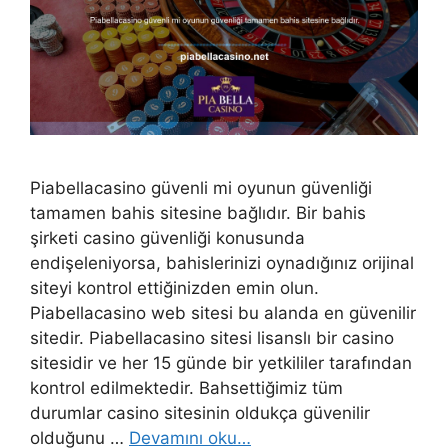
Piabellacasino güvenli mi oyunun güvenliği
tamamen bahis sitesine bağlıdır. Bir bahis
şirketi casino güvenliği konusunda
endişeleniyorsa, bahislerinizi oynadığınız orijinal
siteyi kontrol ettiğinizden emin olun.
Piabellacasino web sitesi bu alanda en güvenilir
sitedir. Piabellacasino sitesi lisanslı bir casino
sitesidir ve her 15 günde bir yetkililer tarafından
kontrol edilmektedir. Bahsettiğimiz tüm
durumlar casino sitesinin oldukça güvenilir
olduğunu …
Devamını oku…