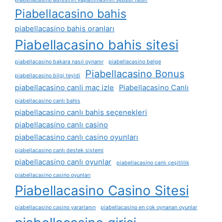
Piabellacasino bahis
piabellacasino bahis oranları
Piabellacasino bahis sitesi
piabellacasino bakara nasıl oynanır
piabellacasino belge
Piabellacasino Bonus
piabellacasino bilgi teyidi
piabellacasino canli maç izle
Piabellacasino Canlı
piabellacasino canlı bahis
piabellacasino canlı bahis seçenekleri
piabellacasino canlı casino
piabellacasino canlı casino oyunları
piabellacasino canlı destek sistemi
piabellacasino canlı oyunlar
piabellacasino canlı çeşitlilik
piabellacasino casino oyunları
Piabellacasino Casino Sitesi
piabellacasino casino yararlanın
piabellacasino en çok oynanan oyunlar