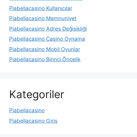
Piabellacasino Kullanıcılar
Piabellacasino Memnuniyet
Piabellacasino Adres Değişikliği
Piabellacasino Casino Oynama
Piabellacasino Mobil Oyunlar
Piabellacasino Birinci Öncelik
Kategoriler
Piabellacasino
Piabellacasino Giriş