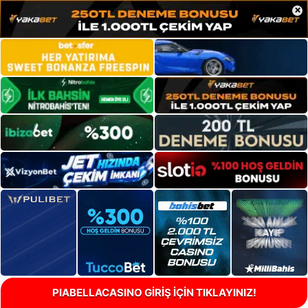
×
PIABELLACASINO GİRİŞ İÇİN TIKLAYINIZ!