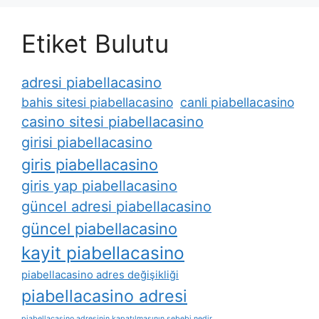
Etiket Bulutu
adresi piabellacasino
bahis sitesi piabellacasino
canli piabellacasino
casino sitesi piabellacasino
girisi piabellacasino
giris piabellacasino
giris yap piabellacasino
güncel adresi piabellacasino
güncel piabellacasino
kayit piabellacasino
piabellacasino adres değişikliği
piabellacasino adresi
piabellacasino adresinin kapatılmasının sebebi nedir