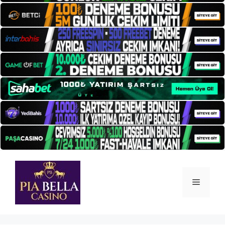
İçeriğe
atla
Menü