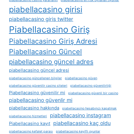
piabellacasino casino yararlanın
piabellacasino en çok oynanan oyunlar
piabellacasino girisi
piabellacasino giris twitter
Piabellacasino Giriş
Piabellacasino Giriş Adresi
Piabellacasino Güncel
piabellacasino güncel adres
piabellacasino güncel adresi
piabellacasino güncellenen bilgiler
piabellacasino güven
piabellacasino güvenilir casino siteleri
piabellacasino güvenilirliği
Piabellacasino güvenilir mi
piabellacasino güvenli bir casino
piabellacasino güvenlir mi
piabellacasino hakkında
piabellacasino hesabınızı kapatmak
piabellacasino instagram
piabellacasino hizmetleri
piabellacasino kaç oldu
Piabellacasino kayıt
piabellacasino kefalet parası
piabellacasino keyifli oyunlar