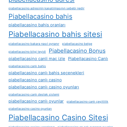
piabellacasino adresinin kapatılmasının sebebi nedir
Piabellacasino bahis
piabellacasino bahis oranları
Piabellacasino bahis sitesi
piabellacasino bakara nasıl oynanır
piabellacasino belge
Piabellacasino Bonus
piabellacasino bilgi teyidi
piabellacasino canli maç izle
Piabellacasino Canlı
piabellacasino canlı bahis
piabellacasino canlı bahis seçenekleri
piabellacasino canlı casino
piabellacasino canlı casino oyunları
piabellacasino canlı destek sistemi
piabellacasino canlı oyunlar
piabellacasino canlı çeşitlilik
piabellacasino casino oyunları
Piabellacasino Casino Sitesi