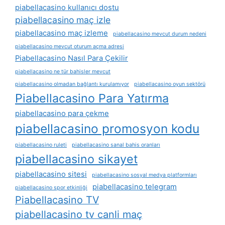
piabellacasino kullanıcı dostu
piabellacasino maç izle
piabellacasino maç izleme
piabellacasino mevcut durum nedeni
piabellacasino mevcut oturum açma adresi
Piabellacasino Nasıl Para Çekilir
piabellacasino ne tür bahisler mevcut
piabellacasino olmadan bağlantı kurulamıyor
piabellacasino oyun sektörü
Piabellacasino Para Yatırma
piabellacasino para çekme
piabellacasino promosyon kodu
piabellacasino ruleti
piabellacasino sanal bahis oranları
piabellacasino sikayet
piabellacasino sitesi
piabellacasino sosyal medya platformları
piabellacasino telegram
piabellacasino spor etkinliği
Piabellacasino TV
piabellacasino tv canli maç