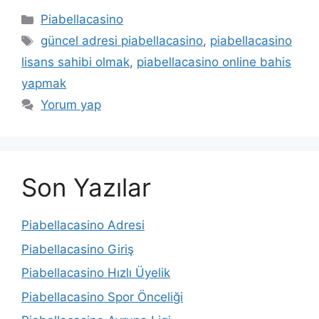
Kategoriler
Piabellacasino
Etiketler
güncel adresi piabellacasino
,
piabellacasino
lisans sahibi olmak
,
piabellacasino online bahis
yapmak
Yorum yap
Son Yazılar
Piabellacasino Adresi
Piabellacasino Giriş
Piabellacasino Hızlı Üyelik
Piabellacasino Spor Önceliği