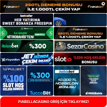
×
PIABELLACASINO GİRİŞ İÇİN TIKLAYINIZ!