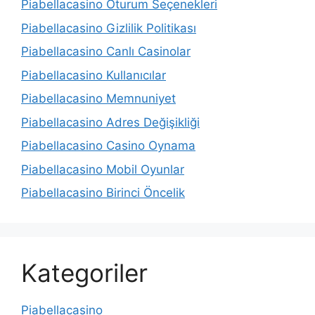
Piabellacasino Oturum Seçenekleri
Piabellacasino Gizlilik Politikası
Piabellacasino Canlı Casinolar
Piabellacasino Kullanıcılar
Piabellacasino Memnuniyet
Piabellacasino Adres Değişikliği
Piabellacasino Casino Oynama
Piabellacasino Mobil Oyunlar
Piabellacasino Birinci Öncelik
Kategoriler
Piabellacasino