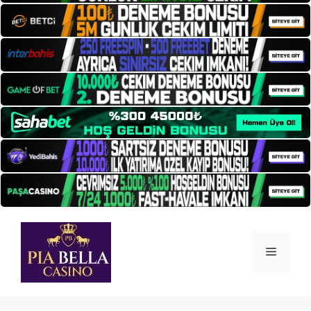
İçeriğe
atla
Menü