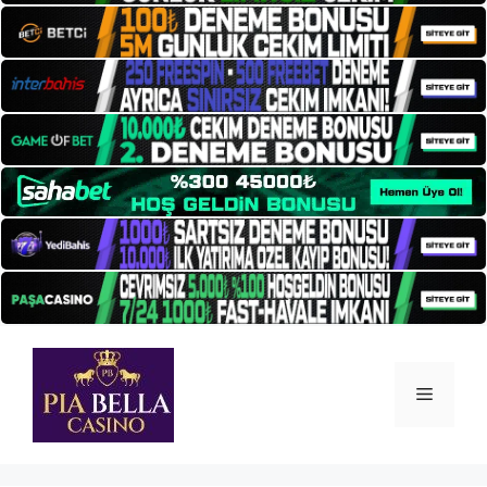
İçeriğe
atla
Menü