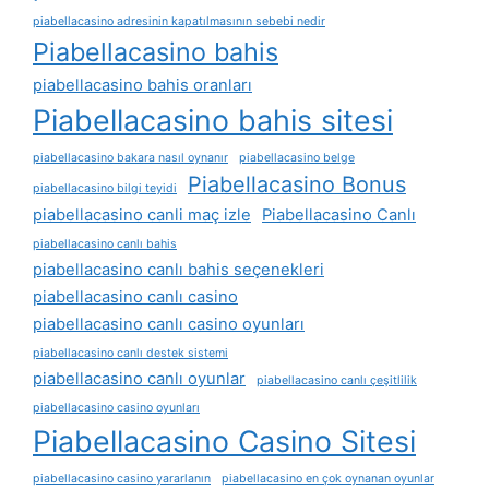
piabellacasino adresinin kapatılmasının sebebi nedir
Piabellacasino bahis
piabellacasino bahis oranları
Piabellacasino bahis sitesi
piabellacasino bakara nasıl oynanır
piabellacasino belge
Piabellacasino Bonus
piabellacasino bilgi teyidi
piabellacasino canli maç izle
Piabellacasino Canlı
piabellacasino canlı bahis
piabellacasino canlı bahis seçenekleri
piabellacasino canlı casino
piabellacasino canlı casino oyunları
piabellacasino canlı destek sistemi
piabellacasino canlı oyunlar
piabellacasino canlı çeşitlilik
piabellacasino casino oyunları
Piabellacasino Casino Sitesi
piabellacasino casino yararlanın
piabellacasino en çok oynanan oyunlar