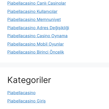
Piabellacasino Canlı Casinolar
Piabellacasino Kullanıcılar
Piabellacasino Memnuniyet
Piabellacasino Adres Değişikliği
Piabellacasino Casino Oynama
Piabellacasino Mobil Oyunlar
Piabellacasino Birinci Öncelik
Kategoriler
Piabellacasino
Piabellacasino Giriş