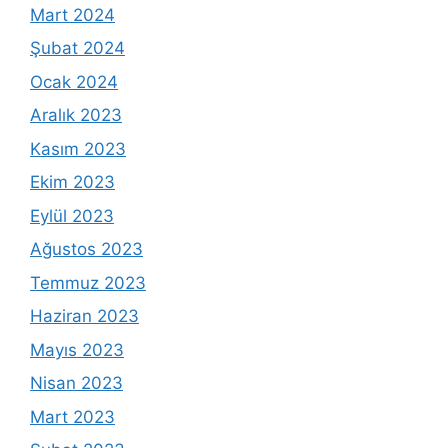
Mart 2024
Şubat 2024
Ocak 2024
Aralık 2023
Kasım 2023
Ekim 2023
Eylül 2023
Ağustos 2023
Temmuz 2023
Haziran 2023
Mayıs 2023
Nisan 2023
Mart 2023