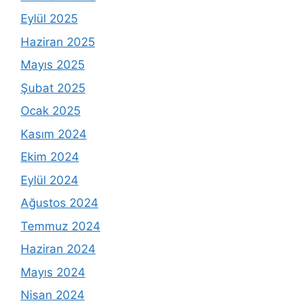
Eylül 2025
Haziran 2025
Mayıs 2025
Şubat 2025
Ocak 2025
Kasım 2024
Ekim 2024
Eylül 2024
Ağustos 2024
Temmuz 2024
Haziran 2024
Mayıs 2024
Nisan 2024