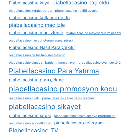
piabellacasino kaç oldu
Piabellacasino kayıt
piabellacasino kefalet parası
piabellacasino keyifli oyunlar
piabellacasino kullanıcı dostu
piabellacasino maç izle
piabellacasino maç izleme
piabellacasino mevcut durum nedeni
piabellacasino mevcut oturum açma adresi
Piabellacasino Nasıl Para Çekilir
piabellacasino ne tür bahisler mevcut
piabellacasino olmadan bağlantı kurulamıyor
piabellacasino oyun sektörü
Piabellacasino Para Yatırma
piabellacasino para çekme
piabellacasino promosyon kodu
piabellacasino ruleti
piabellacasino sanal bahis oranları
piabellacasino sikayet
piabellacasino sitesi
piabellacasino sosyal medya platformları
piabellacasino telegram
piabellacasino spor etkinliği
Piabellacasino TV