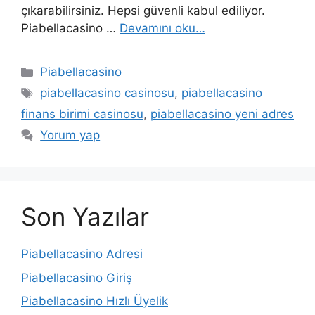
çıkarabilirsiniz. Hepsi güvenli kabul ediliyor.
Piabellacasino …
Devamını oku…
Kategoriler
Piabellacasino
Etiketler
piabellacasino casinosu
,
piabellacasino
finans birimi casinosu
,
piabellacasino yeni adres
Yorum yap
Son Yazılar
Piabellacasino Adresi
Piabellacasino Giriş
Piabellacasino Hızlı Üyelik