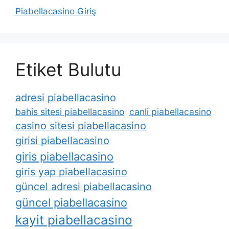
Piabellacasino Giriş
Etiket Bulutu
adresi piabellacasino
bahis sitesi piabellacasino
canli piabellacasino
casino sitesi piabellacasino
girisi piabellacasino
giris piabellacasino
giris yap piabellacasino
güncel adresi piabellacasino
güncel piabellacasino
kayit piabellacasino