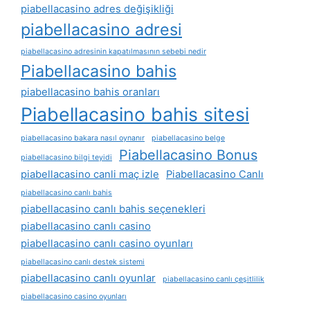
piabellacasino adres değişikliği
piabellacasino adresi
piabellacasino adresinin kapatılmasının sebebi nedir
Piabellacasino bahis
piabellacasino bahis oranları
Piabellacasino bahis sitesi
piabellacasino bakara nasıl oynanır
piabellacasino belge
Piabellacasino Bonus
piabellacasino bilgi teyidi
piabellacasino canli maç izle
Piabellacasino Canlı
piabellacasino canlı bahis
piabellacasino canlı bahis seçenekleri
piabellacasino canlı casino
piabellacasino canlı casino oyunları
piabellacasino canlı destek sistemi
piabellacasino canlı oyunlar
piabellacasino canlı çeşitlilik
piabellacasino casino oyunları