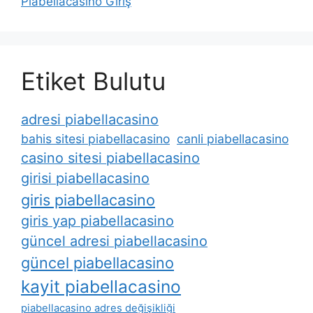
Piabellacasino Giriş
Etiket Bulutu
adresi piabellacasino
bahis sitesi piabellacasino
canli piabellacasino
casino sitesi piabellacasino
girisi piabellacasino
giris piabellacasino
giris yap piabellacasino
güncel adresi piabellacasino
güncel piabellacasino
kayit piabellacasino
piabellacasino adres değişikliği