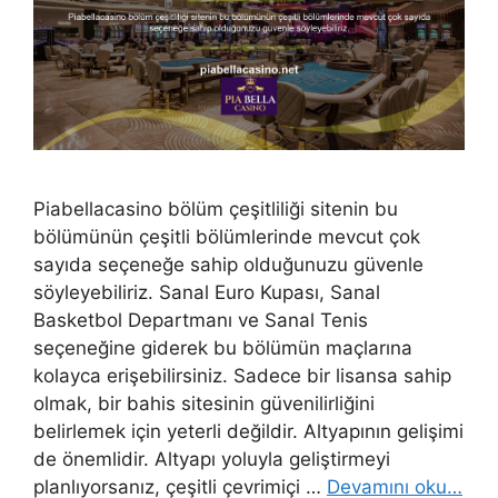
Piabellacasino bölüm çeşitliliği sitenin bu
bölümünün çeşitli bölümlerinde mevcut çok
sayıda seçeneğe sahip olduğunuzu güvenle
söyleyebiliriz. Sanal Euro Kupası, Sanal
Basketbol Departmanı ve Sanal Tenis
seçeneğine giderek bu bölümün maçlarına
kolayca erişebilirsiniz. Sadece bir lisansa sahip
olmak, bir bahis sitesinin güvenilirliğini
belirlemek için yeterli değildir. Altyapının gelişimi
de önemlidir. Altyapı yoluyla geliştirmeyi
planlıyorsanız, çeşitli çevrimiçi …
Devamını oku…