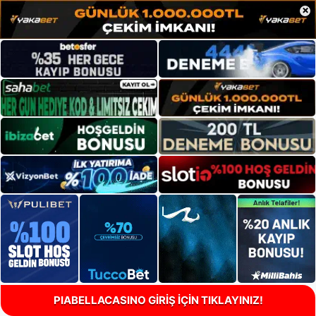
×
PIABELLACASINO GİRİŞ İÇİN TIKLAYINIZ!