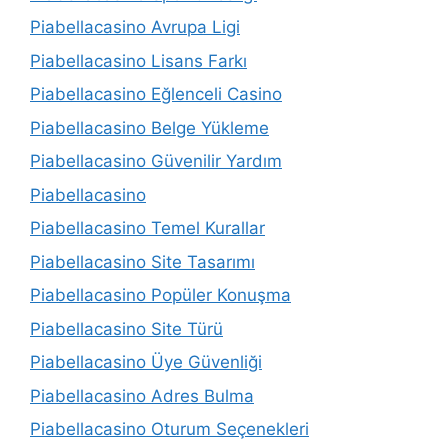
Piabellacasino Avrupa Ligi
Piabellacasino Lisans Farkı
Piabellacasino Eğlenceli Casino
Piabellacasino Belge Yükleme
Piabellacasino Güvenilir Yardım
Piabellacasino
Piabellacasino Temel Kurallar
Piabellacasino Site Tasarımı
Piabellacasino Popüler Konuşma
Piabellacasino Site Türü
Piabellacasino Üye Güvenliği
Piabellacasino Adres Bulma
Piabellacasino Oturum Seçenekleri