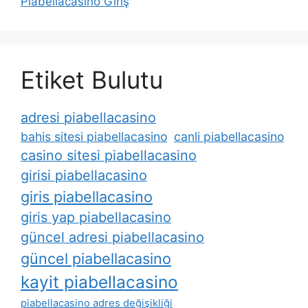
Piabellacasino Giriş
Etiket Bulutu
adresi piabellacasino
bahis sitesi piabellacasino
canli piabellacasino
casino sitesi piabellacasino
girisi piabellacasino
giris piabellacasino
giris yap piabellacasino
güncel adresi piabellacasino
güncel piabellacasino
kayit piabellacasino
piabellacasino adres değişikliği