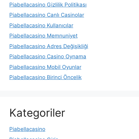
Piabellacasino Gizlilik Politikası
Piabellacasino Canlı Casinolar
Piabellacasino Kullanıcılar
Piabellacasino Memnuniyet
Piabellacasino Adres Değişikliği
Piabellacasino Casino Oynama
Piabellacasino Mobil Oyunlar
Piabellacasino Birinci Öncelik
Kategoriler
Piabellacasino