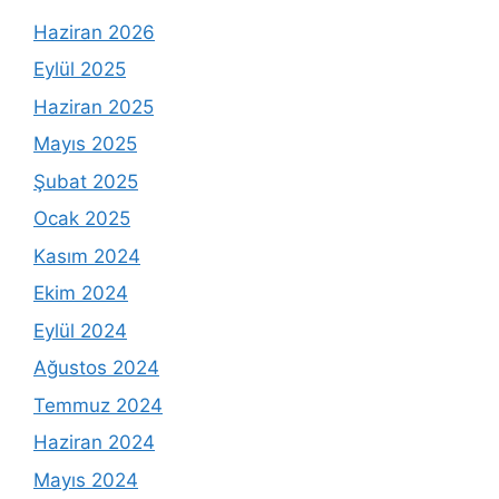
Haziran 2026
Eylül 2025
Haziran 2025
Mayıs 2025
Şubat 2025
Ocak 2025
Kasım 2024
Ekim 2024
Eylül 2024
Ağustos 2024
Temmuz 2024
Haziran 2024
Mayıs 2024