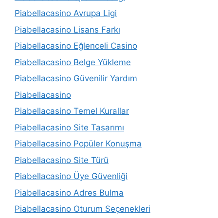
Piabellacasino Avrupa Ligi
Piabellacasino Lisans Farkı
Piabellacasino Eğlenceli Casino
Piabellacasino Belge Yükleme
Piabellacasino Güvenilir Yardım
Piabellacasino
Piabellacasino Temel Kurallar
Piabellacasino Site Tasarımı
Piabellacasino Popüler Konuşma
Piabellacasino Site Türü
Piabellacasino Üye Güvenliği
Piabellacasino Adres Bulma
Piabellacasino Oturum Seçenekleri