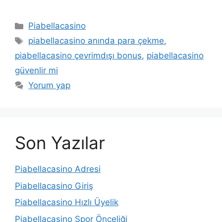
Kategoriler
Piabellacasino
Etiketler
piabellacasino anında para çekme
,
piabellacasino çevrimdışı bonus
,
piabellacasino
güvenlir mi
Yorum yap
Son Yazılar
Piabellacasino Adresi
Piabellacasino Giriş
Piabellacasino Hızlı Üyelik
Piabellacasino Spor Önceliği