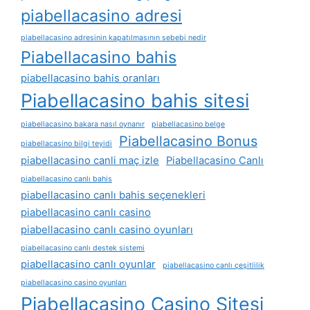
piabellacasino adresi
piabellacasino adresinin kapatılmasının sebebi nedir
Piabellacasino bahis
piabellacasino bahis oranları
Piabellacasino bahis sitesi
piabellacasino bakara nasıl oynanır
piabellacasino belge
Piabellacasino Bonus
piabellacasino bilgi teyidi
piabellacasino canli maç izle
Piabellacasino Canlı
piabellacasino canlı bahis
piabellacasino canlı bahis seçenekleri
piabellacasino canlı casino
piabellacasino canlı casino oyunları
piabellacasino canlı destek sistemi
piabellacasino canlı oyunlar
piabellacasino canlı çeşitlilik
piabellacasino casino oyunları
Piabellacasino Casino Sitesi