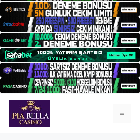
İçeriğe
atla
Menü