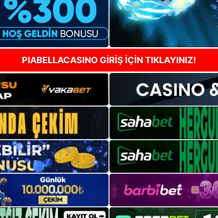
PIABELLACASINO GİRİŞ İÇİN TIKLAYINIZ!