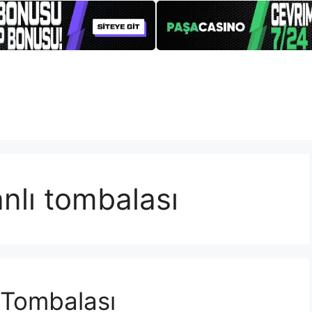
nlı tombalası
 Tombalası